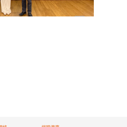
網絡
捐贈港專