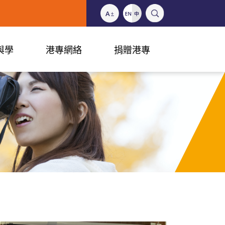
與學
港專網絡
捐贈港專