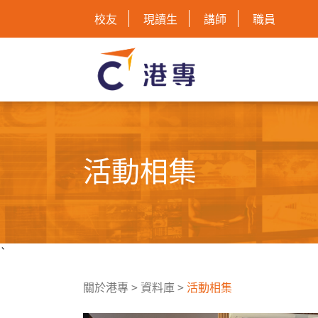
校友
現讀生
講師
職員
活動相集
`
關於港專
>
資料庫
>
活動相集