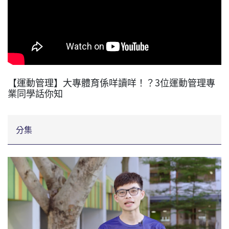
【運動管理】大專體育係咩讀咩！？3位運動管理專
業同學話你知
分集