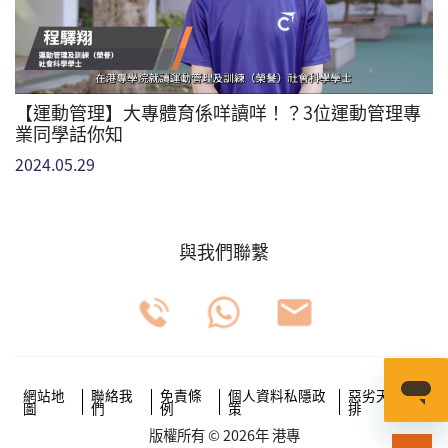
【運動管理】大專體育係咩讀咩！？3位運動管理專
業同學話你知
2024.05.29
與我們聯繫
網站地
聯絡我
免責條
個人資料私隱政
惡劣天氣安
圖
們
例
策
排
版權所有 © 2026年 港專