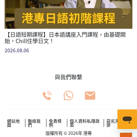
【日語短期課程】日本語講座入門課程，由基礎開
始，Chill住學日文！
2026.08.06
與我們聯繫
網站地
聯絡我
免責條
個人資料私隱政
惡劣天氣安
圖
們
例
策
排
版權所有 © 2026年 港專