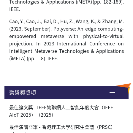
Technologies & Applications (iMETA) (pp. 182-189).
IEEE.
Cao, Y., Cao, J., Bai, D., Hu, Z., Wang, K., & Zhang, M.
(2023, September). Polyverse: An edge computing-
empowered metaverse with physical-to-virtual
projection. In 2023 International Conference on
Intelligent Metaverse Technologies & Applications
(iMETA) (pp. 1-8). IEEE.
榮譽與獎項
最佳論文獎 - IEEE物聯網人工智能年度大會（IEEE
AIoT 2025）（2025）
最佳演講亞軍 - 香港理工大學研究生會議（PRSC）