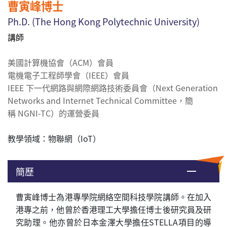
曹寅峰博士
Ph.D. (
The Hong Kong Polytechnic University
)
講師
美國計算機協會（ACM）會員
電機電子工程師學會（IEEE）會員
I
EEE
下一代
網
路
與
網
際
網
路技
術
委員
會
（
Next Generation
Networks and Internet Technical Committee，
簡
稱
NGNI-TC
）的
運
營
委員
教學領域：物聯網
（
IoT）
簡歷
曹寅峰博士為港專學院網絡空間科技學院講師。在加入
港專之前，他曾於香港理工大學擔任博士後研究員及研
究助理。他亦曾於日本金澤大學擔任STELLA項目的導