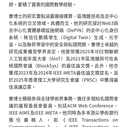
師，累積了寶貴的國際教學經驗。
曹博士的研究重點涵蓋邊緣運算、區塊鏈技術及去中心
化系統的交叉領域。具體而言，他的研究探討Web3與
去中心化實體基礎設施網絡（DePIN）的去中心化身份
系統、無信任數碼孿生（Digital Twin）生成、元宇
宙，以及聯邦學習中的安全與私隱問題。曹博士卓越的
研究成果備受學界肯定，他曾榮獲2025年IEEE物聯網
人工智能年度大會（AIoT）及2021年區塊鏈與可信系
統國際會議（BlockSys）的最佳論文獎。此外，他亦
獲得2023年及2024年IEEE iMETA最佳論文獎提名，並
於2025年香港理工大學研究生會議（PRSC）中獲得最
佳演講亞軍。
曹博士積極參與全球學術界事務，擔任多個知名國際會
議的議程委員會委員，包括ACM Web Conference、
IEEE AIMS及IEEE iMETA。他同時為多本頂尖學術期刊
擔任審稿人，如《IEEE Transactions on
Communications》、《IEEE Transactions on