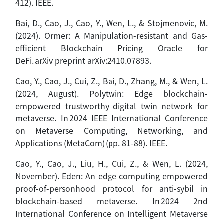
412). IEEE.
Bai, D., Cao, J., Cao, Y., Wen, L., & Stojmenovic, M.
(2024). Ormer: A Manipulation-resistant and Gas-
efficient Blockchain Pricing Oracle for
DeFi.
arXiv preprint arXiv:2410.07893
.
Cao, Y., Cao, J., Cui, Z., Bai, D., Zhang, M., & Wen, L.
(2024, August). Polytwin: Edge blockchain-
empowered trustworthy digital twin network for
metaverse. In 2024 IEEE International Conference
on Metaverse Computing, Networking, and
Applications (MetaCom) (pp. 81-88). IEEE.
Cao, Y., Cao, J., Liu, H., Cui, Z., & Wen, L. (2024,
November). Eden: An edge computing empowered
proof-of-personhood protocol for anti-sybil in
blockchain-based metaverse. In 2024 2nd
International Conference on Intelligent Metaverse