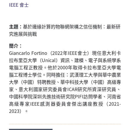
IEEE 會士
主題：
基於邊緣計算的物聯網架構之信任機制：最新研
究進展與挑戰
簡介：
Giancarlo Fortino
（
2022
年
IEEE
會士）現任
意
大利卡
拉布里亞大學（
Unical
）資訊、建模、電子與系統學系
電腦工程正教授。他於
2000
年取得卡拉布里亞大學電
腦工程博士學位。同時擔任：武漢理工大學與華中農業
大學（中國）特聘教授
、
華中科技大學（中國）高級專
家
、
意
大利國家研究委員會
ICAR
研究所資深研究員
、
中國科學院深圳先進技術研究院
PIFI
訪問學者
、
河南省
高級專家
IEEE
感測器委員會傑出講座教授（
2021-
20
23
）
。