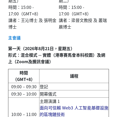
期五）
期二）
時間：15:00 -
時間：15:00 -
17:00
（
GMT+8
）
17:00
（
GMT+8
）
講者：
王
沁
博士 及
張明
金
講者：
梁
晉文
教授 及
叢
瑞
博士
晨
博士
主會議
第一天（
2026
年
8
月
21
日，星期五）
形式：混合模式 -- 實體
（
港專賽馬會本科校園
）
及網
上
（
Zoom及騰訊會議
）
時間
議程
（
GMT+8
）
09:00 – 09:30
登記
09:30 – 10:00
開幕儀式
主題演講 1
面向可信賴 Web3 人工智能基礎設施
10:00 – 11:00
的區塊鏈技術