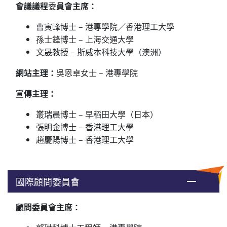
會議議程
委
員會主席：
曹寅峰博士 – 港專學院
／
香港理工大學
孫士鋒博士 – 上海交通大學
文晟教授 – 斯威本科技大學（澳洲）
網站主理：
吳
恩
卓女士
–
港專學院
宣傳主理：
叢瑞晨博士 – 早稻田大學（日本）
張明金博士
–
香港理工大學
趙慶陽博士 –
香港理工大學
國際顧問委員會
顧問委員會主席
：