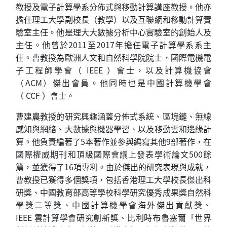
教授
及
電子計算學系分佈式與移動計算講座教授
。
他亦
擔任
理工大學副校長（教學）
以及
互聯網和移動計算實
驗室主任
。他是
理大大數據分析中心實驗室
的
創始人
及
主任
。他
曾
於
2011
至20
17
年擔任電子計算學系系主
任
。曹教授為歐洲人文和自然科學院院士，
國際電機電
子工程師學會
（
IEEE
）
會士，
以及
計算機協會
（ACM）傑出會員。他同時也是
中國計算機學會
（
CCF
）
會士
。
曹建農教授的研究興趣涵蓋分佈式系統、區塊鏈、無線
感知與網絡、大數據與機器學習、
以及
移動雲和邊緣計
算。他負責編著了
5
本著作並參與編寫其他
9
部著作，在
國際權威期刊和頂級國際會議上發表學術論文
5
00
餘
篇，並獲得了
16
項專利。由於傑出的研究表現與成就，
曹教授已獲得多個獎項，包括香港理工大學校長傑出科
研獎、中國教育部高等學校科學研究優秀成果獎自然科
學獎二等獎、中國計算機學會海外傑出貢獻獎、
IEEE
雲計算學會研究創新獎、
比利時布魯塞爾「世界