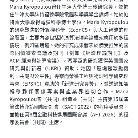
Maria Kyropoulou曾任牛津大學博士後研究員，並擔
任牛津大學赫特福德學院電腦科學獎學金講師。她於帕
特雷大學取得電腦科學博士學位。Maria Kyropoulou
的研究聚焦於計算機科學（EconCS）與人工智能的理
論層面，主要內容包括將演算法博弈論框架應用於多種
情境，例如區塊鏈。她的研究成果發表於備受推崇的國
際同儕審查會議及期刊（例如《經濟理論期刊》及
ACM 經濟與計算會議）。瑪麗亞的研究獲得英國國家
研究與創新署（UKRI）資助：她因「區塊鏈激勵機
制：共識與公平性」專案而榮獲工程與物理科學研究理
事會（EPSRC）資助的「新進研究員獎」，並透過知識
轉移夥伴關係專案與產業界密切合作。Maria
Kyropoulou曾（共同）組織並（共同）主持第15屆演
算法博弈論國際研討會（SAGT 2022）的程序委員會，
並擔任第8屆金融科技進展國際會議（AFT 2026）的程
序委員會（共同）主席。