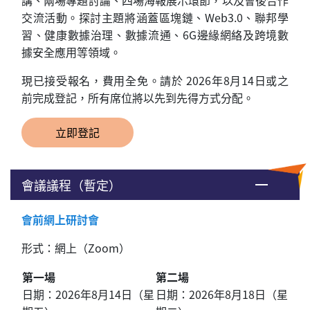
講、兩場專題討論、四場海報展示環節，以及會後合作
交流活動。探討主題將涵蓋區塊鏈、Web3.0、聯邦學
習、健康數據治理、數據流通、6G邊緣網絡及跨境數
據安全應用等領域。
現已接受報名，費用全免。請於 2026年8月14日或之
前完成登記，所有席位將以先到先得方式分配。
立即登記
會議議程（暫定）
會前網上研討會
形式：網上
（
Zoom
）
第一場
第二場
日期：
2026年8月14日（星
日期：
2026年8月18日（星