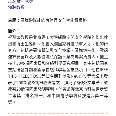
北京理工大學
特聘教授
主題：
區塊鏈賦能的可信且安全智能體網絡
簡介：
祝烈煌教授是北京理工大學網路空間安全學院的傑出教
授和博士生導師。他曾入選國家科技領軍人才。他的研
究方向包括密碼演算法與安全協議、區塊鏈技術、雲端
運算安全以及大數據隱私保護。身為專案負責人，他主
持了30多項國家級和省級科學研究項目，其中包括國家
重點研發計劃和國家自然科學基金重點項目。他在IEEE
TIFS、IEEE TDSC等知名期刊以及NeurIPS等會議上發
表了200餘篇SCI/EI收錄論文，撰寫了3部外文專著，並
擁有20餘項國家發明專利。他曾榮獲北京市科技進步獎
二等獎（
排名
第一
）和中國電子學會科技進步獎一等
獎。