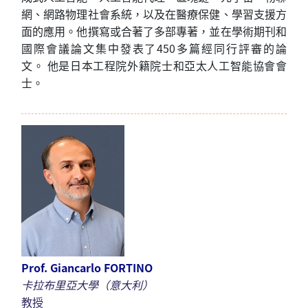
網、
網路物理社會系統，以及在醫療保健、學習支援
方
面
的應用。
他撰寫或合著了多部專著，並在學術期刊和
國際會議論文集中發表了450多篇經同行評審的論
文。
他是日本工程院外籍院士和亞太人工智
能
協會會
士。
Prof. Giancarlo FORTINO
卡拉布里亞大學
（意大利）
教授