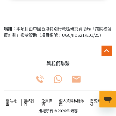
鳴謝：
本項目由中國香港特別行政區研究資助局「跨院校發
展計劃」撥款資助（項目編號：UGC/IIDS21/E01/25）
與我們聯繫
網站地
聯絡我
免責條
個人資料私隱政
惡劣天氣安
圖
們
例
策
排
版權所有 © 2026年 港專