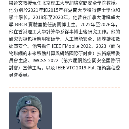
梁晉文教授現任北京理工大學網絡空間安全學院教授。
他分別於
2021
年和
2015
年在湖南大學獲得博士學位和
學士學位。
2018
年至
2020
年，他曾在加拿大滑鐵盧大
學
BBCR
實驗室擔任訪問博士生。
2022
年至
2026
年，
他在香港理工大學計算學系從事博士後研究工作。他的
研究興趣包括應用密碼學、人工智能安全、區塊鏈和數
據庫安全。他曾擔任
IEEE
FMobile
2022
、
2023
（面向
物聯網的未來移動計算與網絡國際研討會）技術議
程
委
員會主席、
IWCSS 2022
（第六屆網絡空間安全國際研
討會）宣傳主席，以及
IEEE VTC 2019-Fall
技術議程委
員會委員。