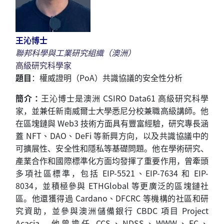
王沁博士
聯邦科學與工業研究組織（澳洲）
高級研究科學家
題目
：
權威證明（
PoA
）共識協議的安全性分析
簡介：
王
沁
博士是
澳洲
CSIRO Data61
高級研究科學
家，並兼任新南威爾士大學悉尼分校兼職高級講師。他
在區塊鏈與
Web3
技術方面具有豐富經驗，研究專長涵
蓋
NFT
、
DAO
、
DeFi
等新興方向，以及共識協議中的
可擴展性、安全性和隱私等基礎問題。他在學術研究、
產業合作和國際標準化方面均發揮了重要作用，曾牽頭
多項社區標準，包括
EIP-5521
、
EIP-7634
和
EIP-
8034
，並積極參與
ETHGlobal
等更廣泛的區塊鏈社
區。他還獲得過
Cardano
、
DFCRC
等機構的社區和研
究資助，並參與澳洲儲備銀行
CBDC
項目
Project
Acacia
。他曾擔任
CCS
、
NDSS
、
WWW
、
FC
、