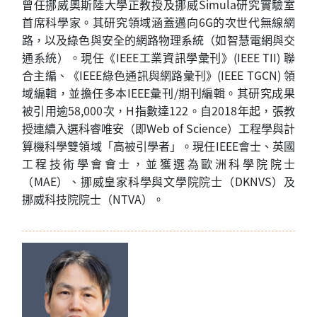
曾任挪威奧斯陸大學正教授及挪威Simula研究實驗室
首席科學家。其研究領域涵蓋邁向6G的次世代無線網
路，以及綠色與安全的網路物理系統（如智慧電網與交
通系統）。現任《IEEE工業資訊學彙刊》(IEEE TII) 聯
合主編、《IEEE綠色通訊與網路彙刊》(IEEE TGCN) 領
域編輯，並擔任多本IEEE彙刊/期刊編輯。其研究成果
被引用逾58,000次，H指數達122。自2018年起，張教
授連續入選科睿唯安（即Web of Science）工程學與計
算機科學雙領域「高被引學者」。現任IEEE會士、英國
工程技術學會會士，並獲選為歐洲科學院院士
（MAE）、挪威皇家科學與文學院院士（DKNVS）及
挪威科技院院士（NTVA）。