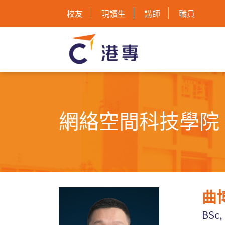
校友
現讀生
講師
職員
網絡空間科技學院 
曲
BSc,