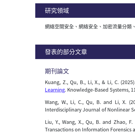
研究領域
網絡空間安全
、
網絡安全
、
加密流量分類
發表的部分文章
期刊論文
Kuang, Z., Qu, B., Li, X., & Li, C. (2025
Learning
. Knowledge-Based Systems, 1
Wang, W., Li, C., Qu, B. and Li, X. (2
Interdisciplinary Journal of Nonlinear S
Liu, Y., Wang, X., Qu, B. and Zhao, F.
Transactions on Information Forensics a