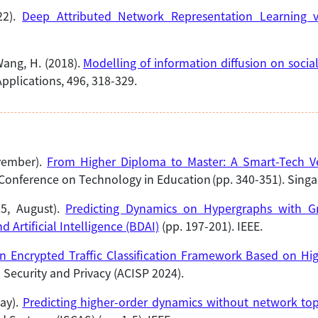
22).
Deep Attributed Network Representation Learning 
 Wang, H. (2018).
Modelling of information diffusion on soci
Applications, 496, 318-329.
ovember).
From Higher Diploma to Master: A Smart-Tech V
l Conference on Technology in Education (pp. 340-351). Sing
25, August).
Predicting Dynamics on Hypergraphs with G
 Artificial Intelligence (BDAI)
(pp. 197-201). IEEE.
n Encrypted Traffic Classification Framework Based on Hi
Security and Privacy (ACISP 2024).
May).
Predicting higher-order dynamics without network top