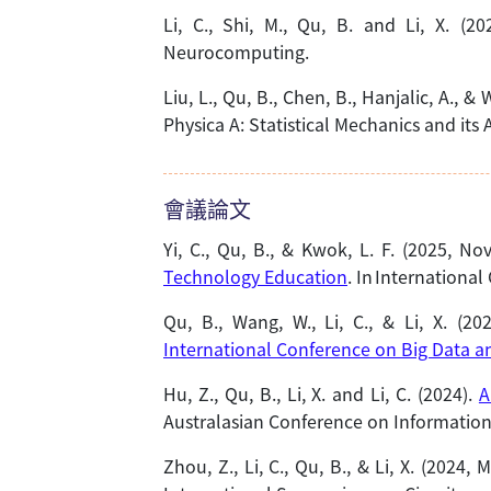
Li, C., Shi, M., Qu, B. and Li, X. (20
Neurocomputing.
Liu, L., Qu, B., Chen, B., Hanjalic, A., &
Physica A: Statistical Mechanics and its 
會議論文
Yi, C., Qu, B., & Kwok, L. F. (2025, N
Technology Education
. In Internationa
Qu, B., Wang, W., Li, C., & Li, X. (20
International Conference on Big Data and
Hu, Z., Qu, B., Li, X. and Li, C. (2024).
A
Australasian Conference on Information 
Zhou, Z., Li, C., Qu, B., & Li, X. (2024, 