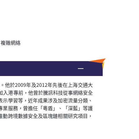
、複雜網絡
。他於
2009
年及
2012
年先後在上海交通大
加入港專前，他曾於騰訊科技從事網絡安全
表示學習等，近年成果涉及加密流量分類、
專業服務，曾擔任「粵盾」
、
「深藍」等護
推動跨境數據安全及區塊鏈相關研究項目，