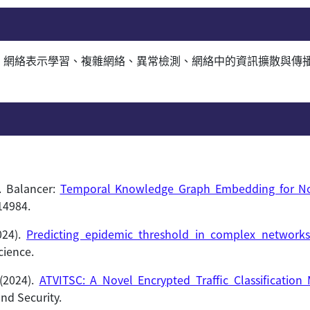
、
網絡表示學習
、
複雜網絡
、
異常檢測
、
網絡中的資訊擴散與傳
). Balancer:
Temporal Knowledge Graph Embedding for Nov
14984.
024).
Predicting epidemic threshold in complex network
cience.
 (2024).
ATVITSC: A Novel Encrypted Traffic Classificati
nd Security.