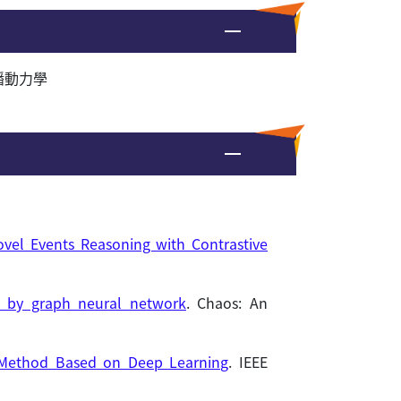
播動力學
el Events Reasoning with Contrastive
s by graph neural network
. Chaos: An
on Method Based on Deep Learning
. IEEE