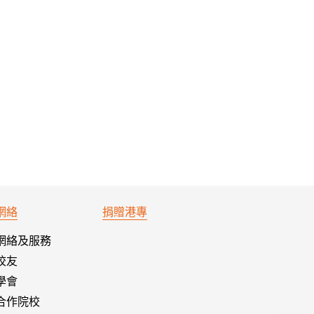
網絡
捐贈港專
網絡及服務
校友
學會
合作院校