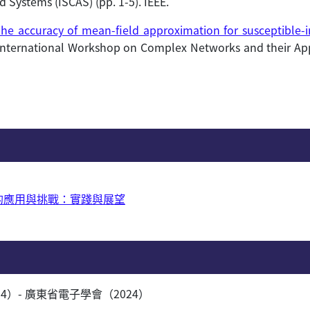
 Systems (ISCAS) (pp. 1-5). IEEE.
he accuracy of mean-field approximation for susceptible-i
 International Workshop on Complex Networks and their App
的應用與挑戰：實踐與展望
）- 廣東省電子學會（2024）