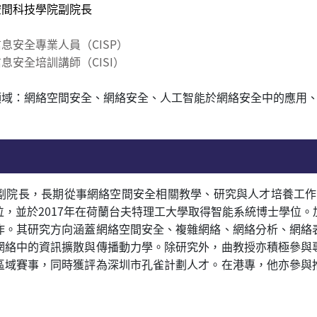
空間科技學院副院長
信息安全專業人員
（CISP
）
信息安全培訓講師
（CISI
）
領域：
網絡空間安全、網絡安全、人工智能於網絡安全中的應用
副院長，長期從
事網絡空間安全相關教學、研究與人才培養工作
位，並於
2017
年在荷蘭台夫特理工大學取得智能系統博士學位。
作。其研究方向涵蓋網絡空間安全、複雜網絡、網絡分析、網絡
網絡中的資訊擴散與傳播動力學。除研究外，曲教授亦積極參與
區域賽事，同時獲評為深圳市孔雀計劃人才。在港專，他亦參與
。