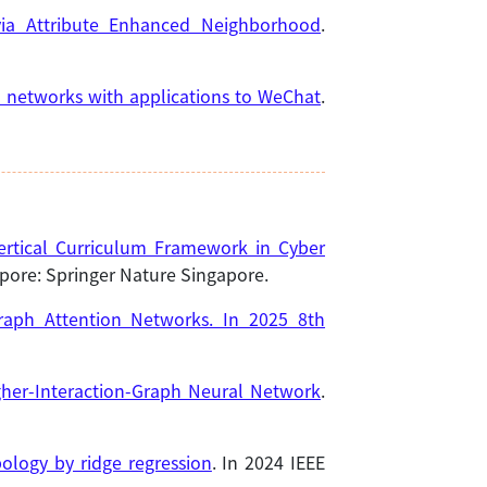
via Attribute Enhanced Neighborhood
.
al networks with applications to WeChat
.
ertical Curriculum Framework in Cyber
apore: Springer Nature Singapore.
raph Attention Networks. In 2025 8th
gher-Interaction-Graph Neural Network
.
ology by ridge regression
. In 2024 IEEE