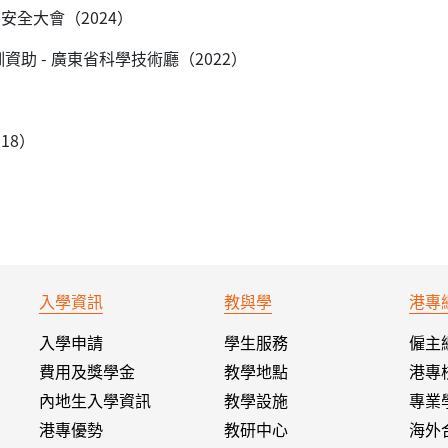
安全大會（2024）
助 - 廣東省科學技術廳（2022）
）
18）
入學資訊
教與學
港專
入學申請
學生服務
僱主
費用及獎學金
教學地點
港專
內地生入學資訊
教學設施
專業
港專優勢
教研中心
海外