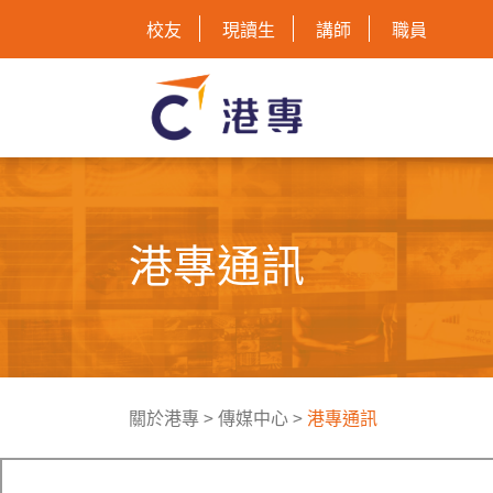
校友
現讀生
講師
職員
港專通訊
關於港專
>
傳媒中心
>
港專通訊