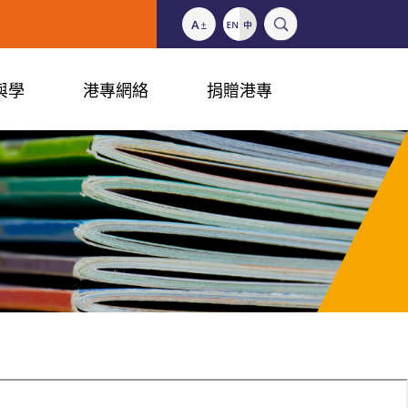
與學
港專網絡
捐贈港專