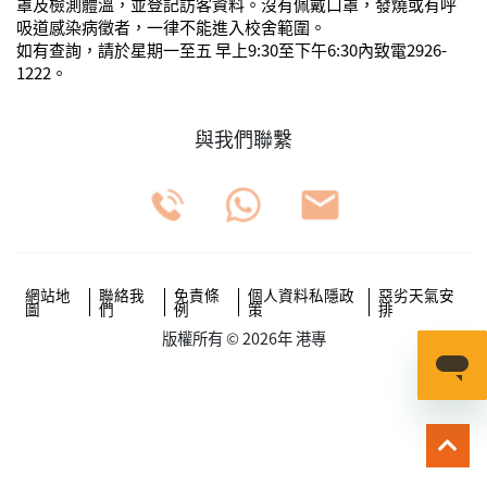
罩及檢測體溫，並登記訪客資料。沒有佩戴口罩，發燒或有呼
吸道感染病徵者，一律不能進入校舍範圍。
如有查詢，請於星期一至五
早上
9:30
至下午
6:30
內致電
2926-
1222
。
與我們聯繫
網站地
聯絡我
免責條
個人資料私隱政
惡劣天氣安
圖
們
例
策
排
版權所有 © 2026年 港專