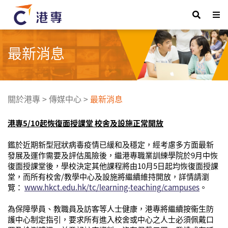
最新消息
關於港專
>
傳媒中心
>
最新消息
港專
5/10
起恢復面授課堂
校舍及設施正常開放
鑑於近期新型冠狀病毒疫情已緩和及穩定，經考慮多方面最新
發展及運作需要及評估風險後，繼港專職業訓練學院於
9
月中恢
復面授課堂後，學校決定其他課程將由
10
月
5
日起均恢復面授課
堂，而所有校舍
/
教學中心及設施將繼續維持開放，詳情請瀏
覽：
www.hkct.edu.hk/tc/learning-teaching/campuses
。
為保障學員、教職員及訪客等人士健康，港專將繼續按衞生防
護中心制定指引，要求所有進入校舍或中心之人士必須佩戴口