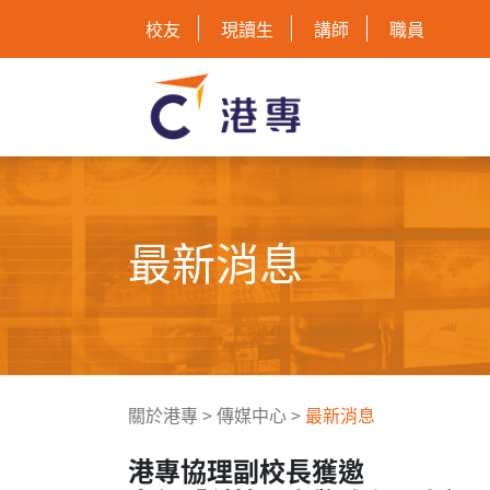
校友
現讀生
講師
職員
最新消息
關於港專
>
傳媒中心
>
最新消息
港專協理副校長獲邀