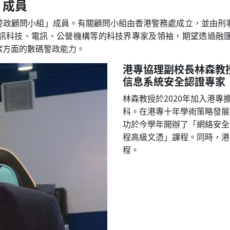
」成員
警政顧問小組」成員。有關顧問小組由香港警務處成立，並由刑事
訊科技、電訊、公營機構等的科技界專家及領袖，期望透過融
案方面的數碼警政能力。
港專協理副校長林森教
信息系統安全認證專家
林森教授於2020年加入港
科。在港專十年學術策略發展
功於今學年開辦了「網絡安全
程高級文憑」課程。同時，港
程。