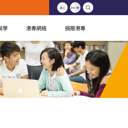
與學
港專網絡
捐贈港專