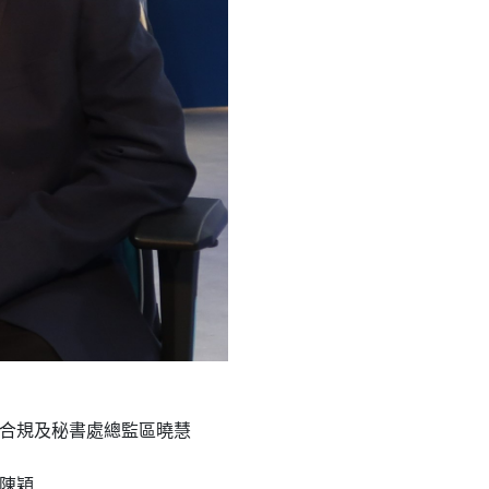
法律、合規及秘書處總監區曉慧
官陳穎