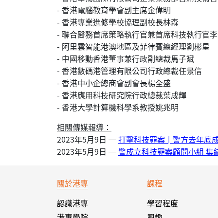
- 香港電腦教育學會副主席金偉明
- 香港專業進修學校協理副校長林森
- 聯合醫務首席策略執行官兼首席科技執行官李
- 阿里雲智能港澳地區及菲律賓總經理劉彬星
- 中國移動香港董事兼行政副總裁馬子斌
- 香港數碼港管理有限公司行政總裁任景信
- 香港中小企總商會副會長楊全盛
- 香港應用科技研究院行政總裁葉成輝
- 香港大學計算機科學系教授姚兆明
相關傳媒報導：
2023年5月9日 ─
打擊科技罪案│警方去年底成
2023年5月9日 ─
警成立科技罪案顧問小組 集
關於港專
課程
認識港專
學習程度
港專學院
興趣