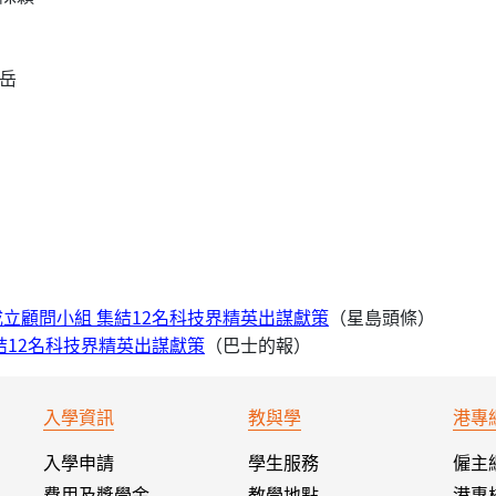
岳
立顧問小組 集結12名科技界精英出謀獻策
（星島頭條）
結12名科技界精英出謀獻策
（巴士的報）
入學資訊
教與學
港專
入學申請
學生服務
僱主
費用及獎學金
教學地點
港專