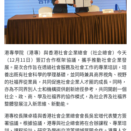
港專學院（港專）與香港社會企業總會（社企總會）今天
（12月11日）簽訂合作框架協議，攜手推動社會企業發
展。是次合作旨在透過社會服務及社會工作的專業培訓，培
養出既有社會科學的學理基礎，並同時兼具商界視角、視野
的社福界從業員，共同促進社會企業人才圈的成長。同時，
亦為不同界別人士和機構提供創新途徑參考，共同開創一個
社企、政、商、學及社福界的協作模式，為社企界及社福界
整體發展注入新思維、新動能。
港專校長陳卓禧與香港社會企業總會會長吳宏增代表雙方簽
署協議。根據協議，港專與社企總會將在合辦課程、專業培
訓、課程設計、研究及學術交流等領域展開合作。港專人文