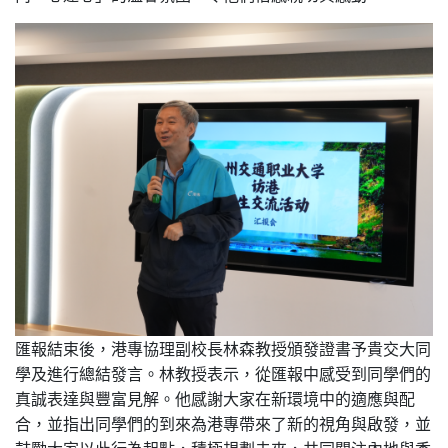
匯報結束後，港專協理副校長林森教授頒發證書予貴交大同
學及進行總結發言。林教授表示，從匯報中感受到同學們的
真誠表達與豐富見解。他感謝大家在新環境中的適應與配
合，並指出同學們的到來為港專帶來了新的視角與啟發，並