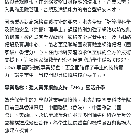
估與合規匯報。在網絡攻擊日趨複雜的環境下，企業急需引
入具備風險管理、合規及溝通能力的複合型網安人才。
因應業界對高規格實戰技術的要求，港專全新「計算機科學
及網絡安全（榮譽）理學士」課程特別加強了網絡攻防技能
的鍛鍊。校內設有業界級的「網絡安全運營中心」及「網絡
靶場及實訓中心」，後者更是鵬城國家實驗室網絡靶場（國
家級）香港分中心。在內地網安龍頭永信至誠的全方位技術
支援下，這項國家級教學配套不僅能協助學生備戰 CISSP、
CISA 等國際權威專業認證，更全面確保了學生的技術實
力，讓畢業生一出校門即具備職場核心競爭力。
專業階梯：強大業界網絡支持「2+2」靈活升學
為確保學生的升學與就業無縫接軌，港專網絡空間科技學院
目前已與香港電燈、中國聯通（香港）、中國移動（國
際）、天融信、永信至誠及深信服等多間頂尖創科企業及公
營機構達成緊密合作，為學生提供豐富的機構實習與職場人
脈建立機會。