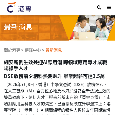
最新消息
關於港專
>
傳媒中心
>
最新消息
網安新例生效兼迎AI應用潮 跨領域應用專才成職
場搶手人才
DSE放榜前夕創科熱潮飊升 畢業起薪可達3.5萬
（2026年7月8日，香港）中學文憑試（DSE）放榜在即，
在人工智能（AI）全方位落地及本港網絡安全新法規生效的
雙重效應下，創科人才正迎來前所未有的「黃金身價」。市
場對應用型科技人才的渴望，已直接反映在升學選擇上：港
專學院（「港專」）AI相關課程的報名人數較去年同期激增