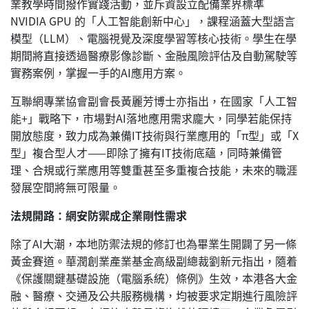
業教學時間撥作實踐活動，並斥資設立配備業界標準
NVIDIA GPU 的「人工智能創新中心」，課程涵蓋大型語言
模型（LLM）、電腦視覺及深度學習等核心技術。學生在學
期間將直接透過醫療影像診斷、金融風險評估及自動駕駛等
實務案例，掌握一手的AI應用方案。
互聯網專業協會副會長黃麗芳博士亦指出，在國家「人工智
能+」戰略下，市場對AI落地應用需求龐大，同學若能保持
開放態度，致力成為兼備IT技術與行業應用的「π型」或「X
型」複合型人才——即除了擁有IT技術底蘊，同時兼備管
理、合規或行業應用等雙重甚至多重複合技能，未來的職涯
發展空間將無可限量。
法規開路：網安防禦成企業剛性需求
除了AI大潮，本地防禦法規的修訂也為畢業生開闢了另一條
黃金賽道。華潤創業產業基金高級副總裁劉新元指出，隨着
《保護關鍵基礎設施（電腦系統）條例》生效，本港各大金
融、醫療、交通及公共服務機構，均被要求定期進行風險評