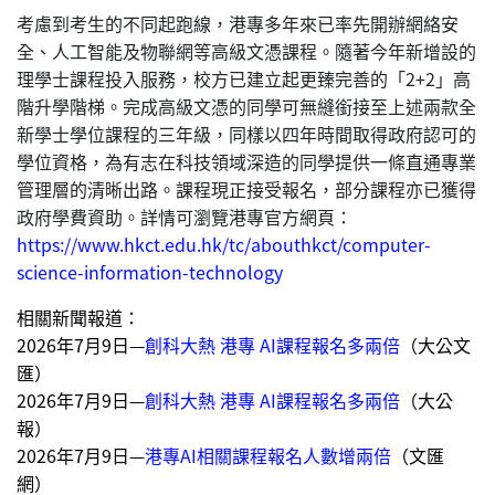
考慮到考生的不同起跑線，港專多年來已率先開辦網絡安
全、人工智能及物聯網等高級文憑課程。隨著今年新增設的
理學士課程投入服務，校方已建立起更臻完善的「2+2」高
階升學階梯。完成高級文憑的同學可無縫銜接至上述兩款全
新學士學位課程的三年級，同樣以四年時間取得政府認可的
學位資格，為有志在科技領域深造的同學提供一條直通專業
管理層的清晰出路。課程現正接受報名，部分課程亦已獲得
政府學費資助。詳情可瀏覽港專官方網頁：
https://www.hkct.edu.hk/tc/abouthkct/computer-
science-information-technology
相關新聞報道：
2026年7月9日—
創科大熱 港專 AI課程報名多兩倍
（大公文
匯）
2026年7月9日—
創科大熱 港專 AI課程報名多兩倍
（大公
報）
2026年7月9日—
港專AI相關課程報名人數增兩倍
（文匯
網）