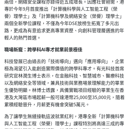
兩倍，網絡安全課程亦錄得近五成增長。因應社會剛需，港
專於今年9月首度推出「計算機科學與人工智能工程（榮
譽）理學士」及「計算機科學及網絡安全（榮譽）理學士」
兩個全新學位課程，不僅為今年DSE放榜生拓寬了多元出
路，更成為有意追求更高專業資歷、向創科管理層邁進的年
輕人的熱門首選。
職場新寵：跨學科AI專才就業前景極佳
科技發展已由過去的「技術導向」邁向「應用導向」，企業
極為渴望引入能創造實際價值的跨學科專才。有光科技首席
研究官林潤生博士表示，在金融科技、智慧城市、醫療科技
以及網絡安全等領域，兼具技術與業務場景理解能力的畢業
生優勢明顯。林博士透露，具備實戰項目經驗的畢業生在香
港及大灣區市場起薪一般可達港幣25,000至35,000元，隨着
累積經驗晉升，月薪更有機會突破5萬元。
為了讓學生無縫接軌這波就業紅利，港專全新「計算機科學
與人工智能工程（榮譽）理學士」課程特別將高達三成的專