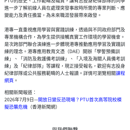
PTU的歷史、工作範疇及職責，讓有志投身紀律部隊的同學
進一步了解前線人員在處理突發事故時所需的專業判斷、應
變能力及責任擔當，為未來職涯發展帶來啟發。
港專一直重視應用學習與實踐訓練，透過與不同政府部門及
專業機構合作，為學生提供接觸真實工作環境的學習機會。
是次跨部門聯合演練進一步體現港專推動應用學習及實踐訓
練的理念。港專應用教育文憑（DAE）開辦「學警預備訓
練」、「消防及救護備考訓練」、「入境及海關人員備考訓
練」及「紀律部隊」等課程，現正接受報名，歡迎有志投身
紀律部隊或公共服務範疇的人士報讀。詳情可瀏覽相關
課程
網頁
。
相關新聞報道：
2026年7月9日—
開放日變反恐現場？PTU首次高等院校模
擬恐襲危機
（香港新聞網）
與我們聯繫