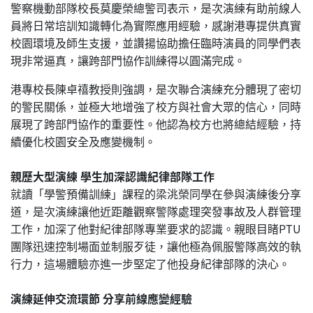
警察機動部隊校長莫慶榮總警司表示，是次演練有助前線人
員將日常培訓知識轉化為實際應用經驗，感謝港專提供真實
校園環境及師生支援，並讚揚協助擔任臨時演員的同學們表
現非常逼真，讓跨部門協作訓練得以圓滿完成。
港專校長陳卓禧教授則強調，是次聯合演練充分體現了密切
的警民關係，並極大地增強了校方與社會大眾的信心，同時
展現了跨部門協作的重要性。他認為校方也將總結經驗，持
續優化校園安全及應變機制。
親歷大型演練 學生加深認識紀律部隊工作
就讀「學警預備訓練」課程的梁洮榮同學在參與演練後分享
道，是次演練讓他近距離觀察警隊處理突發事故及人群管理
工作，加深了他對紀律部隊專業要求的認識。親眼目睹PTU
團隊迅速控制場面並制服歹徒，讓他極為佩服警隊高效的執
行力，這場體驗亦進一步堅定了他投身紀律部隊的決心。
演練延伸交流環節 分享前線應變經驗