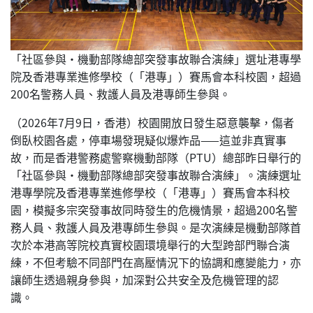
「社區參與•機動部隊總部突發事故聯合演練」選址港專學
院及香港專業進修學校（「港專」）賽馬會本科校園，超過
200名警務人員、救護人員及港專師生參與。
（2026年7月9日，香港）校園開放日發生惡意襲擊，傷者
倒臥校園各處，停車場發現疑似爆炸品——這並非真實事
故，而是香港警務處警察機動部隊（PTU）總部昨日舉行的
「社區參與•機動部隊總部突發事故聯合演練」。演練選址
港專學院及香港專業進修學校（「港專」）賽馬會本科校
園，模擬多宗突發事故同時發生的危機情景，超過200名警
務人員、救護人員及港專師生參與。是次演練是機動部隊首
次於本港高等院校真實校園環境舉行的大型跨部門聯合演
練，不但考驗不同部門在高壓情況下的協調和應變能力，亦
讓師生透過親身參與，加深對公共安全及危機管理的認
識。