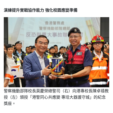
演練提升實戰協作能力 強化校園應變準備
警察機動部隊校長莫慶榮總警司（右）向港專校長陳卓禧教
授（左）頒授「港警同心共應變 專培大器護守城」的紀念
獎座。