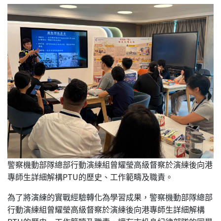
警察機動部隊總部行動演練組曾耀瑩高級督察於演練後向港
專師生詳細解構PTU的歷史、工作範疇及職責。
為了將演練的實戰經驗轉化為學習成果，警察機動部隊總部
行動演練組曾耀瑩高級督察於演練後向港專師生詳細解構