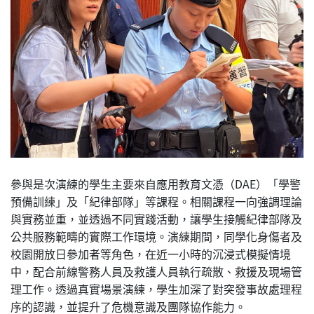
參與是次演練的學生主要來自應用教育文憑（DAE）「學警
預備訓練」及「紀律部隊」等課程。相關課程一向強調理論
與實務並重，並透過不同實踐活動，讓學生接觸紀律部隊及
公共服務範疇的實際工作環境。演練期間，同學化身傷者及
校園開放日參加者等角色，在近一小時的沉浸式模擬情境
中，配合前線警務人員及救護人員執行疏散、救援及現場管
理工作。透過真實場景演練，學生加深了對突發事故處理程
序的認識，並提升了危機意識及團隊協作能力。