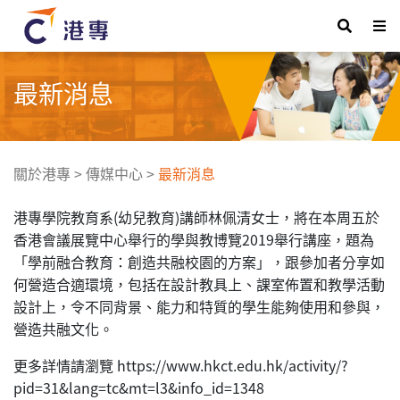
最新消息
關於港專
>
傳媒中心
>
最新消息
港專學院教育系(幼兒教育)講師林佩清女士，將在本周五於
香港會議展覽中心舉行的學與教博覽2019舉行講座，題為
「學前融合教育：創造共融校園的方案」，跟參加者分享如
何營造合適環境，包括在設計教具上、課室佈置和教學活動
設計上，令不同背景、能力和特質的學生能夠使用和參與，
營造共融文化。
更多詳情請瀏覽 https://www.hkct.edu.hk/activity/?
pid=31&lang=tc&mt=l3&info_id=1348