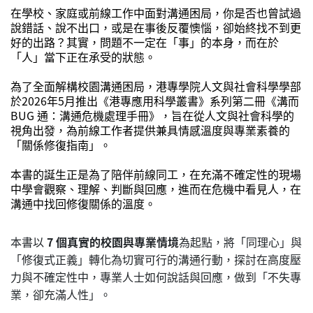
在學校、家庭或前線工作中面對溝通困局，你是否也曾試過
說錯話、說不出口，或是在事後反覆懊惱，卻始終找不到更
好的出路？其實，問題不一定在「事」的本身，而在於
「人」當下正在承受的狀態。
為了全面解構校園溝通困局，港專學院人文與社會科學學部
於2026年5月推出《港專應用科學叢書》系列第二冊《溝而
BUG 通：溝通危機處理手冊》，旨在從人文與社會科學的
視角出發，為前線工作者提供兼具情感溫度與專業素養的
「關係修復指南」。
本書的誕生正是為了陪伴前線同工，在充滿不確定性的現場
中學會觀察、理解、判斷與回應，進而在危機中看見人，在
溝通中找回修復關係的溫度。
本書以
7 個真實的校園與專業情境
為起點，將「同理心」與
「修復式正義」轉化為切實可行的溝通行動，探討在高度壓
力與不確定性中，專業人士如何說話與回應，做到「不失專
業，卻充滿人性」。