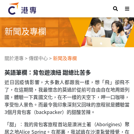
新聞及專欄
關於港專
>
傳媒中心
>
新聞及專欄
英語筆欄：背包遊澳紐 甜總比苦多
近日因疫情影響，大多數人都跟我一樣，想「飛」卻飛不
了，在這期間，我最懷念的莫過於從前可自由自在地周遊列
國，體驗一下異國文化，在不一樣的天空下，呷一口咖啡，
享受怡人景色。而最令我印象深刻又回味的旅程就是體驗當
3個月背包客（backpacker）的甜酸苦辣。
「甜」︰我的背包客旅程首站是澳洲土著（Aborigines）聚
居之地Alice Spring。在那裏，我試過在沙漠紥營睡覺，在