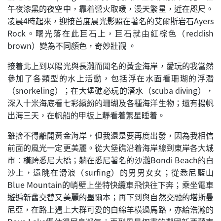
午夜漆黑的夜空中，靠着營火取暖，漫天繁星，近在咫尺。
凌晨4時起來，迎接首度晨光影照在著名的艾爾斯岩石Ayers
Rock。曙光落在此巨石上，巨石就由紅棕色（reddish
brown）變為不同顏色，奇妙壯觀 。
接着北上到以陽光與長灘而聞名的黃金海岸，愛玩的我當然
參加了各類型的水上活動，包括浮在水面看珊瑚的浮潛
（snorkeling）；在大堡礁必玩的潛水（scuba diving），
深入十米海底看七彩繽紛的珊瑚及各種海洋生物；還有揚帆
出海三天，在帆船的甲板上靜看着繁星睡着。
雖捨不得離開黃金海岸，但我還是要再度出發，因為我相信
前面的風光一定更美麗。從大堡礁沿着海岸線到東岸各大城
市︰橫跨悉尼大橋；躺在悉尼著名的沙灘Bondi Beach的白
沙上，遠眺在滑浪（surfing）的男男女女；從悉尼藍山
Blue Mountain的峭壁上坐特快纜車飛快往下奔；乘坐電車
遊遍新舊交替又美麗的墨爾本；再下到與自然交融的塔斯曼
尼亞，在路上遇上大群可愛的白綿羊橫過馬路，亦給浩瀚的