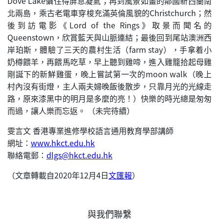
Dove Lake懾住得屏息凝氣；再到風景如畫的鄰國新西蘭南
北兩島，乘古老電車穿梭充滿英倫風貌的Christchurch；然
後到訪電影《Lord of the Rings》取景而聞名的
Queenstown，欣賞藍天與山脈連結；最後回到尾站澳洲西
岸珀斯，體驗了三天的農村生活（farm stay），手拿着小
奶樽餵羊，再餵馬吃草，早上聽到雞啼，進入雞籠拾起母雞
剛誕下的新鮮雞蛋，晚上嘗試第一次的moon walk（晚上
村內沒有街燈，主人兩夫婦晚飯後散步，只靠月光的光線走
路，原來漆黑中的明月是多麼的亮！）快樂的時光總是匆匆
而過，讓人樂而忘返。 （未完待續）
雯言文 香港專業進修學校語言通用教育學部講師
網址：
www.hkct.edu.hk
聯絡電郵：
dlgs@hkct.edu.hk
（文章轉載自2020年12月4日
文匯報
）
與我們聯繫