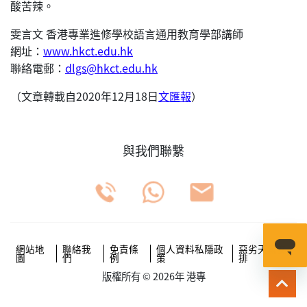
酸苦辣。
雯言文 香港專業進修學校語言通用教育學部講師
網址：
www.hkct.edu.hk
聯絡電郵：
dlgs@hkct.edu.hk
（文章轉載自2020年12月18日
文匯報
）
與我們聯繫
網站地
聯絡我
免責條
個人資料私隱政
惡劣天氣安
圖
們
例
策
排
版權所有 © 2026年 港專