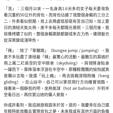
「苦」︰三個月以來，一名身高1.6米多的女子每天要背負
着沉重約50公升的背包，而背包佔據了我整個身軀的三分之
二，外表看似佷酷，背上去周處逛卻是有苦自己知。加上夏
日的澳紐天氣炎熱，差不多每天都陽光普照，三個月後，我
就像烤燶了似的，整個身軀跟臉都變成朱古力色，連頭髮也
從深黑變成淺啡色。
「辣」︰除了「笨豬跳」（bungee jump / jumping），我
差不多玩盡了澳紐最「辣」最驚心的活動，最難忘的莫過於
飛上萬二尺高空的空中跳傘（skydiving），與領隊身貼身
一躍而下，靠降落傘浮游在半空中，那種輕飄飄的愉悅感真
是難以言喻。我還「玩上癮」，再去挑戰滑翔飛機（hang
gliding），在山谷中，自己可以掌控飛行方向確實很酷。
接着來一個靜態的吧，坐熱氣球（hot air balloon）升到半
空看日出，再欣賞沿途的懾人景致。
你或許看到，我這趟旅程甜多於苦。是的，我慶幸在自己還
年輕時能放膽去實現背包之夢，未來我或有其他方面的負擔