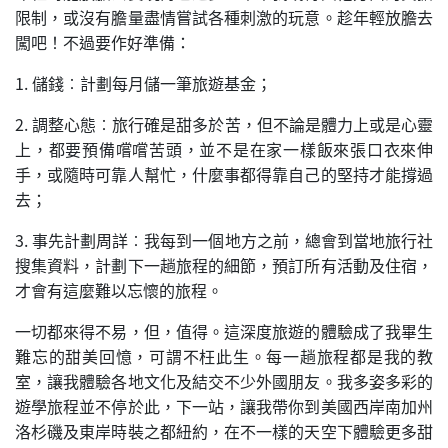
限制，或沒有膽量盡情嘗試各種刺激的玩意。趁年輕放膽去
闖吧！不過要作好準備：
1. 儲錢︰計劃每月儲一筆旅遊基金；
2. 調整心態︰旅行確是甜多於苦，但不論是體力上或是心靈
上，都要預備嚐嚐苦頭，並不是在家一樣飯來張口衣來伸
手，或隨時可靠人幫忙，什麼事都得靠自己的堅持才能撐過
去；
3. 事先計劃周詳︰我每到一個地方之前，總會到當地旅行社
搜集資料，計劃下一趟旅程的細節，預訂所有活動及住宿，
才會有這麼難以忘懷的旅程。
一切都來得不易，但，值得。這深度旅遊的體驗成了我畢生
難忘的甜美回憶，可謂不枉此生。每一趟旅程都是我的教
室，讓我體驗各地文化及結交不少外國朋友。我多姿多彩的
遊學旅程並不停於此，下一站，讓我帶你到美國西岸南加州
洛杉磯及東岸時裝之都紐約，在不一樣的天空下體驗更多甜