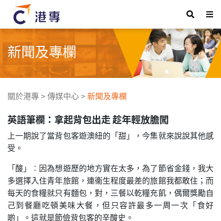
新聞及專欄
關於港專
>
傳媒中心
>
新聞及專欄
英語筆欄：拿起背包出走 趁年輕放膽闖
上一期說了當背包客遊澳紐的「甜」，今集就來說說其他感
受。
「酸」︰因為想遊歷的地方實在太多，為了節省金錢，我大
多選擇入住青年旅館，連衞生程度最差的旅館我都敢住；而
每天的食糧就只有麵包，對，三餐以乾糧充飢，偶爾獎勵自
己到餐廳吃頓美味大餐，但只容許最多一周一次「食好
啲」。這就是節儉背包客的辛酸史。