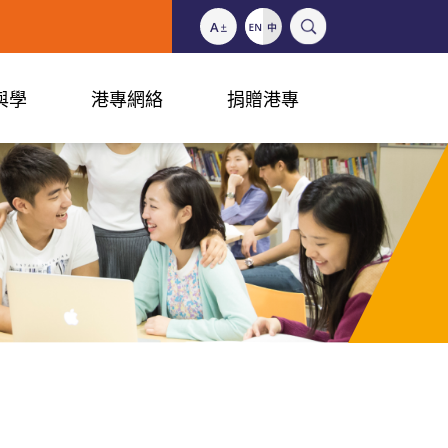
與學
港專網絡
捐贈港專