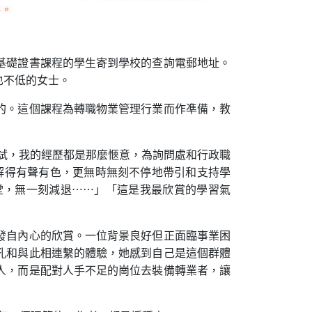
基礎證書課程的學生寄到學校的查詢電郵地址。
也不低的女士。
的。這個課程為轉職物業管理行業而作凖備，教
報名和面試，我的經歷都是那麼愜意，為詢問處和行政職
講解得有聲有色，更無時無刻不停地帶引和支持學
堂，無一刻減退⋯⋯」「這是我最欣賞的學習氣
這是她發自內心的欣賞。一位背景良好但正面臨事業困
孔和與此相連繫的體驗，她感到自己是這個群體
人，而是配對人手不足的崗位去裝備轉業者，讓