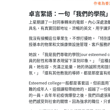
卓言絮語：一句「我們的學院
上星期讀了一封同事轉來的電郵，內心深處激
具名，有真實回郵地址，流暢的英文，用字講
我沒有接觸這位畢業生，不想打擾她。「特別
授基本的物業和文娛康樂設施管理、客戶服務
她說，「我是我們尊敬的學院(our esteem
員的耐性和專業表現留下深刻印象。」「這種感
員，她包容、充滿正能量，她的熱誠照亮和鼓
氛，」「還有其他教我的導師，都是那麼富有
Esteemed college一般都是客套話
難的成年人，這個課程帶給她的，超越了一份
的一員。去年年初疫情爆發之後，我們四處張
他們感受到社會的關懷。因為強求的職位，只