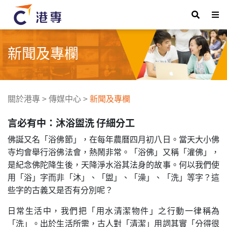
新聞及專欄
關於港專
>
傳媒中心
>
新聞及專欄
言必有中：沐浴盥洗 仔細分工
佛誕又名「浴佛節」，在每年農曆四月初八日。當天大小佛
寺均會舉行浴佛法會，熱鬧非常。「浴佛」又稱「灌佛」，
是紀念佛陀降生後，天降淨水浴其法身的故事。何以我們使
用「浴」字而非「沐」、「盥」、「澡」、「洗」等字？這
些字的古義又是否有分別呢？
日常生活中，我們把「用水清潔物件」之行動一律稱為
「洗」。出於生活所需，古人對「清潔」用詞其實「分得很