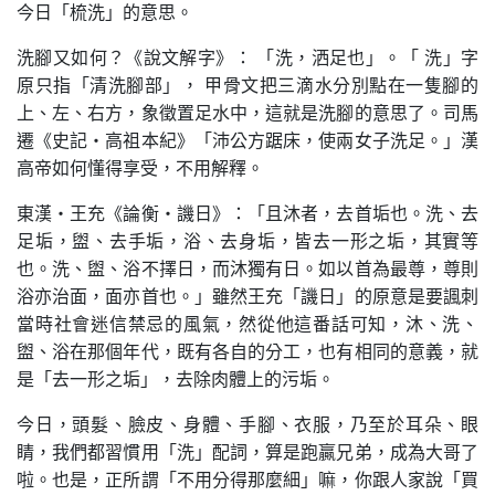
今日「梳洗」的意思。
洗腳又如何？《說文解字》： 「洗，洒足也」。「 洗」字
原只指「清洗腳部」， 甲骨文把三滴水分別點在一隻腳的
上、左、右方，象徵置足水中，這就是洗腳的意思了。司馬
遷《史記·高祖本紀》「沛公方踞床，使兩女子洗足。」漢
高帝如何懂得享受，不用解釋。
東漢·王充《論衡·譏日》：「且沐者，去首垢也。洗、去
足垢，盥、去手垢，浴、去身垢，皆去一形之垢，其實等
也。洗、盥、浴不擇日，而沐獨有日。如以首為最尊，尊則
浴亦治面，面亦首也。」雖然王充「譏日」的原意是要諷刺
當時社會迷信禁忌的風氣，然從他這番話可知，沐、洗、
盥、浴在那個年代，既有各自的分工，也有相同的意義，就
是「去一形之垢」，去除肉體上的污垢。
今日，頭髮、臉皮、身體、手腳、衣服，乃至於耳朵、眼
睛，我們都習慣用「洗」配詞，算是跑贏兄弟，成為大哥了
啦。也是，正所謂「不用分得那麼細」嘛，你跟人家說「買