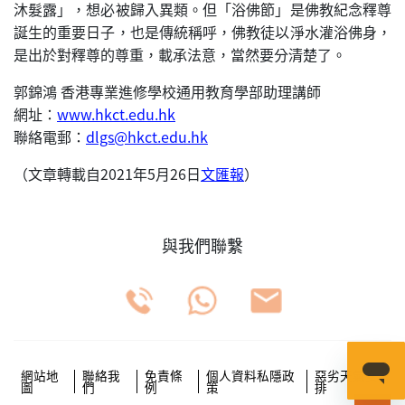
沐髮露」，想必被歸入異類。但「浴佛節」是佛教紀念釋尊
誕生的重要日子，也是傳統稱呼，佛教徒以淨水灌浴佛身，
是出於對釋尊的尊重，載承法意，當然要分清楚了。
郭錦鴻 香港專業進修學校通用教育學部助理講師
網址：
www.hkct.edu.hk
聯絡電郵：
dlgs@hkct.edu.hk
（文章轉載自2021年5月26日
文匯報
）
與我們聯繫
網站地
聯絡我
免責條
個人資料私隱政
惡劣天氣安
圖
們
例
策
排