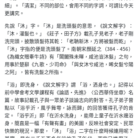
細」。「清潔」不同的部位，會用不同的字詞，可謂比今天
更講究。
先說「沐」字。「沐」是洗頭髮的意思，《說文解字》：
「沐，濯髮也。」《莊子·田子方》載孔子見老子，老子剛
洗完頭，披散頭髮待其乾：「老聃新沐，方將被髮而乾」，
「沐」字指的便是洗頭髮了。南朝宋顏延之（384 - 456）
《為織女贈牽牛詩》有「閶闔殊未暉，咸池豈沐髮」之句，
用事於楚辭《九歌·少司命》「與女沐兮咸池，晞女髮兮陽
之阿」，皆有洗髮之所指。
「浴」即洗身，《說文解字》謂 「浴，洒身也。」記得以
前中學會考文學課程有《論語·先進》〈公西華侍坐章〉名
篇，故事記載孔子與一眾弟子談論志向的對答。孔子弟子曾
點以「浴乎沂，風乎舞雩，詠而歸」的回答獲得孔子的肯
定。「浴乎沂」即「在沂水洗身」，能帶上童子在沂水邊浴
身，簡直是一幅「有聲有畫」的美圖，反映社會安定、民眾
快樂的現況。那麼，「沐」「浴」二字在什麼時候連用呢？