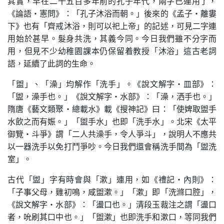
其實，早在二千五百多年前的孔子年代，兩字已連用了，
《論語·憲問》：「孔子沐浴而朝。」後來的《孟子·離婁
下》也有「齊戒沐浴，則可以祀上帝」的記述，可見二字連
用始於甚早。髮身共洗，其義今同。今日我們雖不分字而
用，但見不少幼稚園課本仍保留着教授「沐浴」這古老詞
語，延續了此詞的生命。
「盥」、「澡」均解作「洗手」。《說文解字·皿部》：
「盥，澡手也。」《說文解字·水部》：「澡，洒手也。」
隋唐《藝文類聚·總載水》載《搜神記》曰：「使婢取盥手
水飲之而有娠。」「盥手水」也即「洗手水」。北宋《太平
御覽·斗爭》謂「二人共澡手，令人爭斗」，說明人不應共
以一器洗手以免打鬥爭吵。今日我們還會稱洗手間為「盥洗
室」。
古代「盥」字有時會與「漱」連用，如《禮記·內則》：
「子事父母，雞初鳴，咸盥漱。」「漱」即「洗滌口腔」，
《說文解字·水部》：「盪口也。」清段玉裁注之謂「盪口
者，吮刷其口中也。」「盥漱」也即洗手和漱口，等同我們