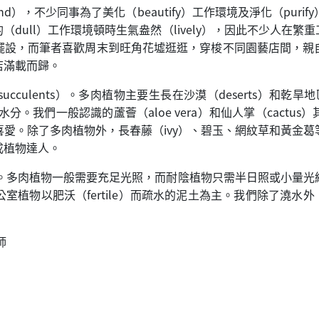
d），不少同事為了美化（beautify）工作環境及淨化（pur
dull）工作環境頓時生氣盎然（lively），因此不少人在
擺設，而筆者喜歡周末到旺角花墟逛逛，穿梭不同園藝店間，親
店滿載而歸。
ulents）。多肉植物主要生長在沙漠（deserts）和乾旱地
分。我們一般認識的蘆薈（aloe vera）和仙人掌（cact
愛。除了多肉植物外，長春藤（ivy）、碧玉、網紋草和黃金
成植物達人。
求不同。多肉植物一般需要充足光照，而耐陰植物只需半日照或小量
物以肥沃（fertile）而疏水的泥土為主。我們除了澆水外，亦不
師