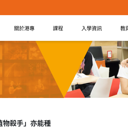
關於港專
課程
入學資訊
教
植物殺手」亦能種