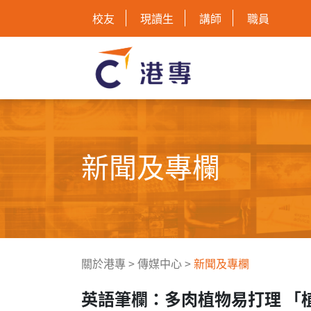
校友
現讀生
講師
職員
新聞及專欄
關於港專
>
傳媒中心
>
新聞及專欄
英語筆欄：多肉植物易打理 「