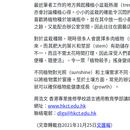
最近筆者工作的地方興起種植小盆栽熱潮（tren
亦會討論種植心得。小小的盆栽的確能令沉悶的（
喜歡將植物種於玻璃瓶中，並在其中放一些小
之餘，又能配合辦公室空間，因此往往在園藝
對於盆栽種類，現時很多人會選擇多肉植物（succ
來，而其肥大的葉片和莖部（stem）有助儲存水
不一，而且不需太花時間打理，因此深受人們喜
便種，隨便活」，令一眾「植物殺手」搖身變
不同植物對光照（sunshine）和土壤需
以將植物置於窗邊。至於土壤方面，常見的辦公室植
就可以確保植物能健康成長（growth）。
周浩文 香港專業進修學校語言通用教育學部講
網址：
www.hkct.edu.hk
聯絡電郵：
dlgs@hkct.edu.hk
（文章轉載自2021年11月25日
文匯報
）