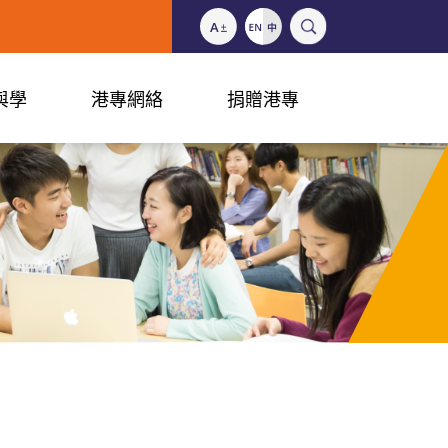
與學
港專網絡
捐贈港專