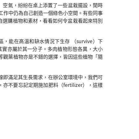
ify）空氣，紛紛在桌上添置了一些盆栽擺設，閒時
繁重工作中仍為自己創造一個綠色小空間。有些同事
自選購植物和素材，看看如何令盆栽看起來特別
區，能在高溫和缺水情況下生存 （survive）下
us）其實亦屬於其一分子。多肉植物形態各異，大小
葛等觀葉植物亦是不錯的選擇，皆因這些植物「隨
光線即滿足其生長需求，在辦公室環境中，我們可
要忘記定期施加肥料（fertilizer），這樣