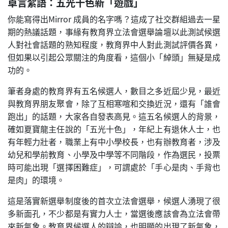
卓言絮語：五光十色新「遊戲」
你能寫得出Mirror 成員的名字嗎？這成了社交群組過去一星
期的熱議話題，事緣有教育界立法會選舉論壇以此測試候選
人對社會話題的熟知程度，教育界中人對此測試評價各異，
但如果以引起公眾關注的角度看，這個小「綽頭」無疑是成
功的。
筆者身處的教育界有五名候選人，數目之多近屆少見，最近
與教育界朋友聚會，除了互相寒喧和交換近況，還有「誰會
跑出」的話題，大家各自發表高見。這五名候選人的背景，
確如夏寶龍主任說的「五光十色」，年紀上有退休人士，也
有年輕力壯者，職業上有中小學校長，也有辦教育者，涉及
幼兒和學前教育、小學及中學等不同階段，作為選民，投票
時可能出現「選擇困難症」，可謂處於「手心是肉、手背也
是肉」的環境。
這是落實新選舉制度後的首次立法會選舉，候選人湧現了很
多新面孔，不少都是有實力人士，當選後應該會為立法會帶
來新氣象。教育界候選人的辯論，也明顯的出現了新氣象，