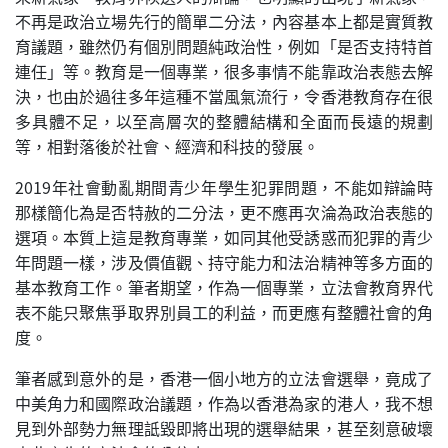
不再是政治立場先行的簡單二分法，內容基本上都是實質教
育議題，雖然仍有個別問題純政治性，例如「是否支持特首
連任」等。教育是一個專業，很多事情不能靠政治表態去解
決，也由於過往多年這種不當風氣流行，令香港教育存在很
多具體不足，以至高層次的整體結構和全面而長遠的規劃
等，相對落後於社會、經濟和科技的發展。
2019年社會動亂期間青少年學生犯罪問題，不能如辯論時
那樣簡化為是否特赦的二分法，更不應再次淪為政治表態的
選項。本質上這是教育專業，如同其他受誘惑而犯罪的青少
年問題一樣，涉及價值觀、持守能力和法治精神等多方面的
基本教育工作。筆者期望，作為一個專業，立法會教育界代
表不能只聚焦爭取界別員工的利益，而更應有整體社會的角
度。
筆者感到意外的是，香港一個小地方的立法會選舉，竟成了
中美角力和國際政治議題，作為以香港為家的港人，我不想
見到外部勢力無理詆毀即將出現的選舉結果，甚至刻意破壞