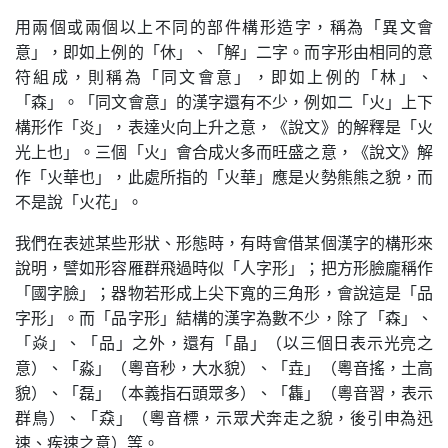
用兩個或兩個以上不同的部件構形造字，稱為「異文會
意」，即如上例的「休」、「解」二字。而字形由相同的意
符組成，則稱為「同文會意」，即如上例的「林」、
「森」。「同文會意」的漢字還有不少，例如二「火」上下
構形作「炎」，表達火向上升之意，《說文》的解釋是「火
光上也」。三個「火」會合成火多而旺盛之意，《說文》解
作「火華也」，此處所指的「火華」應是火勢熊熊之貌，而
不是說「火花」。
我們在表述某些形狀、形態時，有時會借某個漢字的構形來
說明，譬如形容雁群飛過時似「人字形」；把方形臉龐稱作
「國字臉」；器物若形成上尖下寬的三角形，會說這是「品
字形」。而「品字形」結構的漢字為數不少，除了「森」、
「焱」、「品」之外，還有「晶」（以三個日表示光亮之
意）、「淼」（粵音秒，大水貌）、「垚」（粵音搖，土高
貌）、「磊」（本義指石頭眾多）、「雥」（粵音習，表示
群鳥）、「猋」（粵音標，示眾犬奔走之貌，後引申為迅
速、疾速之意）等。