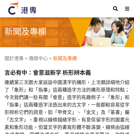
新聞及專欄
關於港專
>
傳媒中心
>
新聞及專欄
言必有中：會意滋新字 析形辨本義
連續第三次跟大家談談中國漢字的構形，上次頗詳細地介紹
了「象形」和「指事」這兩種造字方法的構形原理和特點；
今次我們講一些有關「會意」造字的有趣例子。「象形」和
「指事」這兩種造字法造出來的古文字，一般都較容易從字
形辨析它們的詞意，如「甲骨文」、「金文」及「篆書」屬
「古文字」，重視以線條描繪字形，有意保留字形的圖畫元
素和象形功能，但當文字的書寫形體不斷演變，線條由弧線