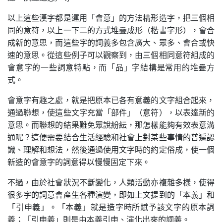
以上這些漢字都是運用「會意」的方法構形造字，把三個相
同的意符，以上一下二的方式堆疊成形（楷書字形），會合
成新的意思，而這些字的詞義多包含廣大、眾多、會合或快
速的意思。從這些例子可以觀察到，由三個相同意符組成的
會意字的一些詞意特點，而「品」字結構是常用的堆疊方
式。
會意字有趣之處，就是把原本已各有意義的文字組合起來，
通過聯想，使這些文字充當「部件」（意符），以表達新的
意思。而聯想的結果難免眾說紛紜，那怎樣能夠有效表意溝
通呢？這便需要結合生活經驗和社會上對某些事情的普遍認
識、理解和想法，然後通過使用文字時的約定俗成，使一個
新造的會意字的詞意得以慢慢固定下來。
不過，由於社會狀況不斷變化，人類活動亦複雜多樣，使得
很多字的詞意會產生各種演變，即如上文提到的「本義」和
「引申義」。「本義」就是造字時所賦予該文字的原本詞
義；「引申義」則是由本義引申、演化出來的詞義。