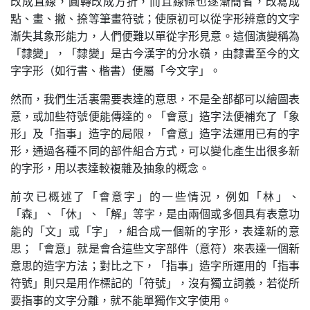
改成直線，圓轉改成方折，而且線條也逐漸簡省，改寫成
點、畫、撇、捺等筆畫符號；使原初可以從字形辨意的文字
漸失其象形能力，人們便難以單從字形見意。這個演變稱為
「隸變」，「隸變」是古今漢字的分水嶺，由隸書至今的文
字字形（如行書、楷書）便屬「今文字」。
然而，我們生活裏需要表達的意思，不是全部都可以繪圖表
意，或加些符號便能傳達的。「會意」造字法便補充了「象
形」及「指事」造字的局限，「會意」造字法運用已有的字
形，通過各種不同的部件組合方式，可以變化產生出很多新
的字形，用以表達較複雜及抽象的概念。
前次已概述了「會意字」的一些情況，例如「林」、
「森」、「休」、「解」等字，是由兩個或多個具有表意功
能的「文」或「字」，組合成一個新的字形，表達新的意
思；「會意」就是會合這些文字部件（意符）來表達一個新
意思的造字方法；對比之下，「指事」造字所運用的「指事
符號」則只是用作標記的「符號」，沒有獨立詞義，若從所
要指事的文字分離，就不能單獨作文字使用。