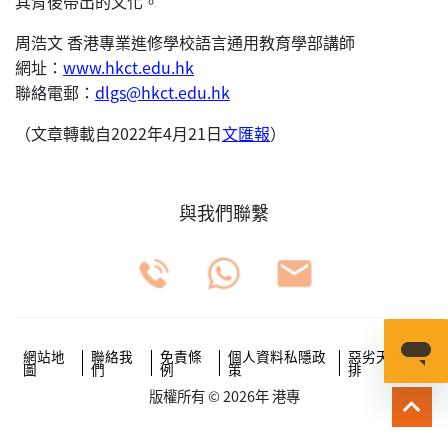
其背後帶出的文化。
周浩文 香港專業進修學校語言通用教育學部講師
網址：
www.hkct.edu.hk
聯絡電郵：
dlgs@hkct.edu.hk
（文章轉載自2022年4月21日
文匯報
）
與我們聯繫
網站地
聯絡我
免責條
個人資料私隱政
惡劣天氣安
圖
們
例
策
排
版權所有 © 2026年 港專