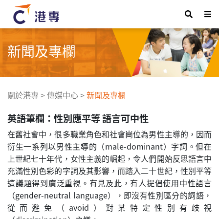
新聞及專欄
關於港專
>
傳媒中心
>
新聞及專欄
英語筆欄：性別應平等 語言可中性
在舊社會中，很多職業角色和社會崗位為男性主導的，因而
衍生一系列以男性主導的（male-dominant）字詞。但在
上世紀七十年代，女性主義的崛起，令人們開始反思語言中
充滿性別色彩的字詞及其影響，而踏入二十世紀，性別平等
這議題得到廣泛重視。有見及此，有人提倡使用中性語言
（gender-neutral language），即沒有性別區分的詞語，
從而避免（avoid）對某特定性別有歧視