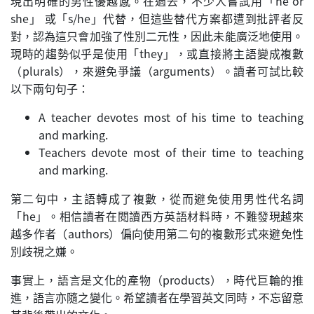
現出明確的男性優越感。在過去，不少人嘗試用「he or
she」 或「s/he」代替，但這些替代方案都遭到批評者反
對，認為這只會加強了性別二元性，因此未能廣泛地使用。
現時的趨勢似乎是使用「they」，或直接將主語變成複數
（plurals），來避免爭議（arguments）。讀者可試比較
以下兩句句子：
A teacher devotes most of his time to teaching
and marking.
Teachers devote most of their time to teaching
and marking.
第二句中，主語轉成了複數，從而避免使用男性代名詞
「he」。相信讀者在閱讀西方英語材料時，不難發現越來
越多作者（authors）偏向使用第二句的複數形式來避免性
別歧視之嫌。
事實上，語言是文化的產物（products），時代巨輪的推
進，語言亦隨之變化。希望讀者在學習英文同時，不忘留意