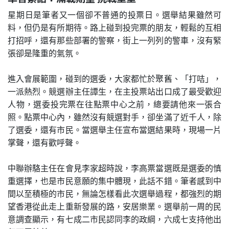
星期日是筆者又一個卻不普通的投票日。選舉結果雖然可
料，但仍是有所期待。路上碰到投完票的朋友，輕鬆的互相
打招呼，還有那些部署的警察，街上一列列的警車，沒有緊
張卻是隆重的氣氛。
進入會展範圍，碰到的選委，大家都忙於聚舊、「打咭」，
一派熱烈。競選辦主任譚生，在主投票站出口成了最受歡迎
人物，選委投完票在往點票中心之前，總要請他來一張合
照。點票中心內，雖然沒有競選對手，卻坐滿了近千人，除
了選委，還有市民。當選舉主任宣布當選結果時，現場一片
掌聲，還有歡呼聲。
中聯辦駱主任在會見李家超時說，李高票當選既是選委的慎
重選擇，也是市民意願的集中體現，此話不錯。筆者感到中
間以至積極的市民，無論怎樣看此次選舉過程，都強烈的期
望香港從此走上重新發展的路，安居樂業。選舉前一周的民
意調查顯示，有七成二市民認同李的政綱，六成七支持他出