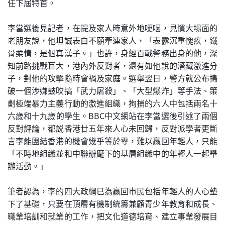
任下屆特首。
李當選後見記者，在提及家人時意外地哽咽，見慣大場面的
老朋友說，他坦誠表白不願牽連家人，「表露沉重愧疚，鐵
骨柔情，是個真漢子。」也許，身經百戰警務出身的他，深
知前路挑戰巨大，港內外反對者，還有如他說的潛藏激進分
子，對他的攻擊隨時會禍及家庭。選舉翌日，警方就公布搗
破一個涉嫌鼓吹搞「武力屠殺」、「大型爆炸」等手法、策
劃極端暴力主義行動的激進組織，拘捕的六人中包括兩名十
六歲和十九歲的學生。BBC中文網站在李當選後引述了兩個
反對評論，都説香港廿五年來人心未回歸，反對派學者更斷
言李能團結香港的機會幾乎等於零，難以贏回年輕人，只能
「不時地組織並和中聯辦麾下的基層組織中的年輕人一起舉
辦活動。」
筆者認為，李的四大政綱已為贏回市民包括年輕人的人心墊
下了基礎，只要在頂層有機制統籌兼顧青少年教育和成長、
職業培訓和就業的工作，把文化道德培育、建立事業發展目