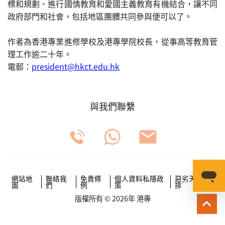
標和規劃、進行國情教育和愛國主義教育有機結合，讓不同
政府部門和社會，包括地區團體共同參與便可以了。
作者為香港專業進修學校及港專學院校長，從事高等教育管
理工作逾二十年。
電郵：
president@hkct.edu.hk
與我們聯繫
網站地
聯絡我
免責條
個人資料私隱政
惡劣天氣安
圖
們
例
策
排
版權所有 © 2026年 港專