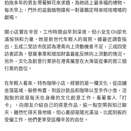
拍拖多年的男友帶著鮮花來求婚，為她送上最幸福的禮物。
每天早上，門外的盆栽植物還有一對喜鵲定時來吱吱喳喳的
獻唱。
開小店實在辛苦，工作時間由早到深夜，但小女生Oli卻充
滿愉快和力量，她是新世代年輕人的寫照。據最近調查指
出，五成二受訪市民認為港青向上流動機會不足，三成四受
訪者認為，發展事業和增加財富最能反映向上流動的情況。
另外，文化及創意行業排在港青屬意在大灣區從事的首三個
行業的首位。
在年輕人看來，特色咖啡小店，經營的是一種文化，從店舖
坐落區域、裝修佈置、到設計飲品和咖啡以至手作小食，活
脫脫的就是每天在身邊的文化創意工作。看著客人「打
卡」，向朋友介紹自己的得意作品，偷一點空閑與知己聊
天，雖然忙得天昏地暗，但心裏卻是陽光滿溢，比起刻板的
受僱工作，他們更享受這種辛苦的自在。