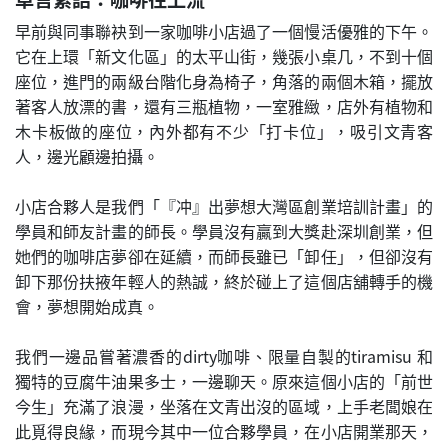
早前與同事聯袂到一家咖啡小店過了一個慢活優雅的下午。
它在上環「新文化區」的太平山街，幾張小桌几，不到十個
座位，進門的兩級台階化身為椅子，角落的兩個木箱，擺放
著客人放漂的書，還有三瓶植物，一室雅緻，店外有植物和
木卡板做的座位，內外都有不少「打卡位」，吸引文青客
人，邊光顧邊拍攝。
小店合夥人是我們「『冲』出夢想大灣區創業培訓計畫」的
學員和師友計畫的師長。學員沒有贏到大獎赴深圳創業，但
她們的咖啡店夢卻在延續，而師長雖已「卸任」，但卻沒有
卸下那份扶掖年輕人的熱誠，終於碰上了這個店舖轉手的機
會，夢想開始成真。
我們一邊品嘗著濃香的dirty咖啡、限量自製的tiramisu 和
獨特的豆腐牛油果多士，一邊聊天。原來這個小店的「前世
今生」充滿了浪漫，坐落在文青出沒的區域，上手老闆娘在
此覓得良緣，而現今其中一位合夥學員，在小店開業那天，