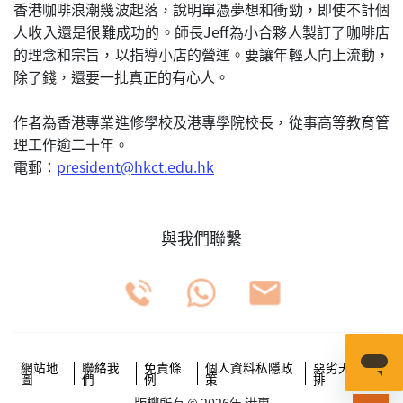
香港咖啡浪潮幾波起落，說明單憑夢想和衝勁，即使不計個
人收入還是很難成功的。師長Jeff為小合夥人製訂了咖啡店
的理念和宗旨，以指導小店的營運。要讓年輕人向上流動，
除了錢，還要一批真正的有心人。
作者為香港專業進修學校及港專學院校長，從事高等教育管
理工作逾二十年。
電郵：
president@hkct.edu.hk
與我們聯繫
網站地
聯絡我
免責條
個人資料私隱政
惡劣天氣安
圖
們
例
策
排
版權所有 © 2026年 港專