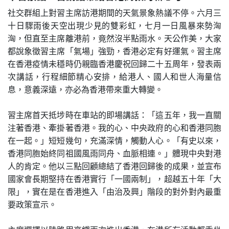
社交群組上對習主席訪港期間的天氣景象熱議不停。六月三
十日驟雨後天空出現少見的雙彩虹，七月一日風暴來勢洶
洶，但直至主席離港前，竟然沒半點雨水。天公作美，大家
都說象徵習主席「氣場」強勁，香港必定有好運氣。習主席
在香港疫情未穩時仍親臨香港慶祝回歸二十五周年，發表兩
次講話，行程細節精心安排，給港人、國人和世人海量信
息，意義深遠，亦必為香港帶來重大轉變。
習主席首天抵埗時在車站的即場講話：「這五年，我一直關
注著香港、牽掛著香港。我的心、中央政府的心和香港同胞
在一起。」短短幾句，充滿深情，觸動人心。「有史以來，
香港同胞始終同祖國風雨同舟、血脈相連。」體現中央對港
人的肯定。他以三點回顧總結了香港回歸後的成果，並宣布
國家會長期堅持在香港實行「一國兩制」，超越五十年「大
限」，實在是在香港進入「由治及興」階段的對外對內最重
要政策宣示。