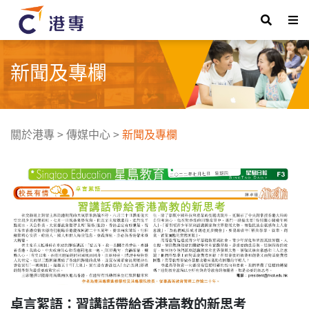
新聞及專欄
關於港專
>
傳媒中心
>
新聞及專欄
卓言絮語：習講話帶給香港高教的新思考