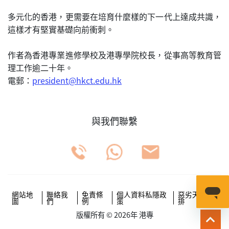
多元化的香港，更需要在培育什麼樣的下一代上達成共識，
這樣才有堅實基礎向前衝刺。
作者為香港專業進修學校及港專學院校長，從事高等教育管
理工作逾二十年。
電郵：
president@hkct.edu.hk
與我們聯繫
網站地
聯絡我
免責條
個人資料私隱政
惡劣天氣安
圖
們
例
策
排
版權所有 © 2026年 港專