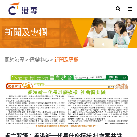
新聞及專欄
關於港專
>
傳媒中心
>
新聞及專欄
卓言絮語：香港新一代長什麼模樣 社會需共識