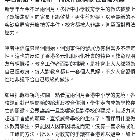
新學年至今不足兩個月，多所中小學教育學生的做法被放上
了眾議焦點。向家長下跪敬茶、男生剪短髮，以至最新的不
容缺席周會升旗禮等事件，校方都被人非議，甚至面對司法
壓力。
筆者相信這只是個開始，個別事件的發展仍有相當多不確定
性。這也許反映了香港多元化和西化社會的特色。教育界朋
友曾經慨嘆，教育工作者面對的挑戰，是社會上人人都認為
自己懂教育，每人對教育都有一套個人見解，不少人會習慣
性地非議不合自己眼緣的做法。
如果把觀察視角拉闊一點看這兩個月香港中小學的處境，各
校還面對已經開始的縮班殺校合併潮，學生走向成為學校存
亡的關鍵。公眾議論一旦影響家長對學校的觀感，其威力就
超越了言語的範疇，直接威脅學校的生存了。而採用什麼做
法教育學生，只能因人因事因環境而定，沒有一套永遠或唯
一正確的方法，所以，對教育的爭議在香港難以避免，加上