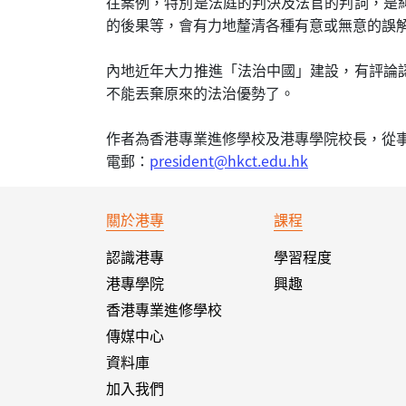
往案例，特別是法庭的判決及法官的判詞，是
的後果等，會有力地釐清各種有意或無意的誤
內地近年大力推進「法治中國」建設，有評論
不能丟棄原來的法治優勢了。
作者為香港專業進修學校及港專學院校長，從
電郵：
president@hkct.edu.hk
關於港專
課程
認識港專
學習程度
港專學院
興趣
香港專業進修學校
傳媒中心
資料庫
加入我們