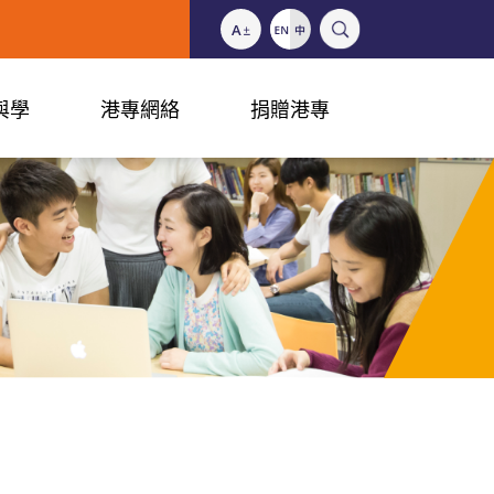
與學
港專網絡
捐贈港專