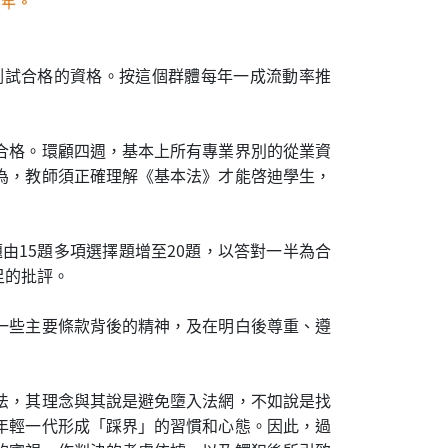
測試合格的資格。按這個群體每年一成流動率推
合格。環顧四週，基本上所有專業界別的從業資
為，教師須正確理解《基本法》才能啓迪學生，
由15題多項選擇題增至20題，以答對一半為合
足的批評。
一些主要條款背後的精神，及在明白後尊重、遵
法，其理念與其說是避免墮入法網，不如說是找
年輕一代形成「踩界」的習慣和心態。因此，過