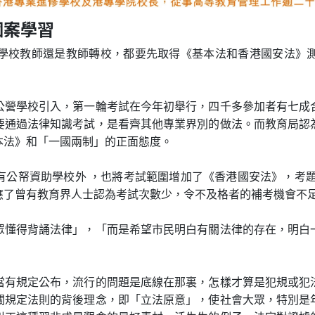
個案學習
學校教師還是教師轉校，都要先取得《基本法和香港國安法》
公營學校引入，第一輪考試在今年初舉行，四千多參加者有七成
要通過法律知識考試，是看齊其他專業界別的做法。而教育局認
本法》和「一國兩制」的正面態度。
公帑資助學校外 ，也將考試範圍增加了《香港國安法》，考題
應了曾有教育界人士認為考試次數少，令不及格者的補考機會不
眾懂得背誦法律」，「而是希望市民明白有關法律的存在，明白
當有規定公布，流行的問題是底線在那裏，怎樣才算是犯規或犯
關規定法則的背後理念，即「立法原意」，使社會大眾，特別是