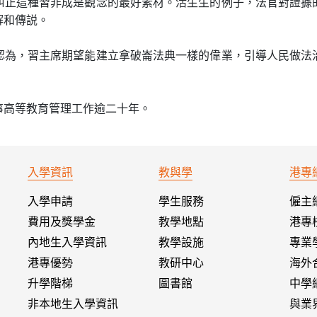
糾正這種習非成是觀念的最好素材。活生生的例子，法官對證據
解和傳説。
認為，習主席期望能建立拿破崙法典一樣的偉業，引導人民做法
事高等教育管理工作逾二十年。
入學資訊
教與學
港專
入學申請
學生服務
僱主
費用及獎學金
教學地點
港專
內地生入學資訊
教學設施
專業
港專優勢
教研中心
海外
升學階梯
圖書館
中學
非本地生入學資訊
與業