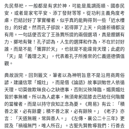
先民祭祀，一般都是有求於神，可能是風調雨順、國泰民
安，或者是家宅平安、添丁發財等等。從功利主義角度考
慮，巴結討好了掌實權者，似乎真的能夠得到一些「近水樓
台」的好處。然而孔子卻說，若得罪了上天，向誰祈禱都沒
有用。一句話便否定了王孫賈所提的兩個選項，真是鏗鏘有
力、擲地有聲！孔子認為，人生的選擇和作為，不在於討好
誰，而是不能「獲罪於天」，也就是不能違背天理；此處的
「天」是「義理之天」，代表着孔子所推崇的仁義道德價值
觀。
典故說完，回到籤文，筆者以為神明旨意不是沿用商周俗
諺，建議信眾「媚灶」，而是借《論語》故事訓勉世人依循
天理，切莫做欺昧良心之缺德事，否則災殃降臨，媚奧媚灶
皆於事無補。所以為人處事，無須卑躬屈膝去巴結任何階層
的當權者，而是以持守良知正念為要。《周易》有云：「積
善之家，必有餘慶；積不善之家，必有餘殃。」《老子》亦
言：「天道無親，常與善人。」《左傳·襄公二十三年》更
提及「禍福無門，唯人所召」。古聖先賢教導我們：行善去