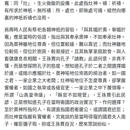
竈：同「灶」，生火做飯的設備，此處指灶神。禱：祈禱，
有所求於神祇。無所禱：所，處也，即無處可禱，縱然向哪
裏的神祇祈禱也沒用。
商周時人民有祭祀各類神祇的習俗，「與其媚於奧，寧媚於
竈」應是當時的俗語，指出與其奉承奧神，不如奉承灶神。
因為奧神雖地位尊貴，但位置較遠，難以靠近；而灶神雖地
位較低，但位於廚房，較易接近，且其執掌家庭飲食，與人
畜健康息息相關。王孫賈向孔子「請教」此語何意，非真不
懂，而是想探問孔子的態度，想知道孔子於二者之間選擇媚
於誰，或暗示應媚於灶。奧神喻地位崇高的統治者，如一國
之君、一家企業之大老闆；灶神喻地位不怎麼尊貴，卻掌握
實權者，如國之執宰或各級官吏、一家企業之中下層領導。
所謂「山高皇帝遠」，「縣官不如現管」，王孫賈引此民
諺，正是想知道孔子在當時衞國的政治實況下，作何選擇？
至於奧神所指何人，有謂直指國君衞靈公，或謂國君近臣；
而灶神當指握有實權者，究竟說的是當時得寵的國君夫人南
子、權臣彌子瑕，抑或王孫賈自況，歷來眾說紛紜。