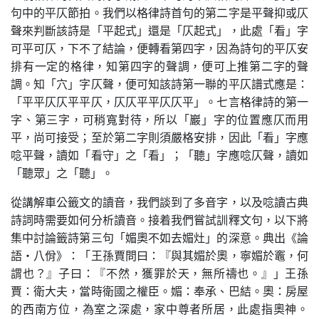
句中的平仄節拍。我們以格律詩首句的第二字是平聲抑或仄
聲來判斷該詩是「平起式」還是「仄起式」，此處「看」字
可平可仄，下不了結論，便轉看第四字，因為詩句的平仄安
排有一定的格律，知第四字的聲調，便可上推第二字的聲
調。知「穴」字仄聲，便可知該詩第一聯的平仄譜式應是：
「平平仄仄平平仄，仄仄平平仄仄平」。七言格律詩的第一
字、第三字，可稍寬對待，所以「巖」字的位置應仄而用
平，尚可接受；至於第二字則須嚴格安排，因此「看」字應
唸平聲，讀如「看守」之「看」；「聽」字應唸仄聲，讀如
「聽眾」之「聽」。
從講解車公籤文的讀音，我們談到了多音字，以及唸讀古典
詩詞時需要如何分析讀音。接着我們嘗試訓釋文句，以下將
集中討論籤詩第三句「媚奧不如去媚灶」的深意。典出《論
語·八佾》：「王孫賈問曰：『與其媚於奧，寧媚於竈，何
謂也？』子曰：『不然，獲罪於天，無所禱也。』」王孫
賈：衛大夫，當時衛國之權臣。媚：奉承、巴結。奧：房屋
的西南方位，為室之深處，家中尊者所居，此處指奧神。