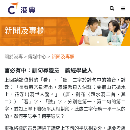
新聞及專欄
關於港專
>
傳媒中心
>
新聞及專欄
言必有中：訓句尋籤意 讀經學做人
上回請諸位斟酌「看」、「聽」二字於詩句中的讀音，詩
云：「長看巖穴泉流出，忽聽懸泉入洞聲；莫摘山花拋水
上，花浮出洞世人驚。」（唐·劉商〈題水洞二首·其
二〉）「看」字、「聽」字，分別在第一、第二句的第二
字，猶如上聯下聯須平仄相對般，此處二字便應一平一仄的
讀。然何字唸平？何字唸仄？
重視格律的古典詩除了講究上下句的平仄相對外，還要考慮