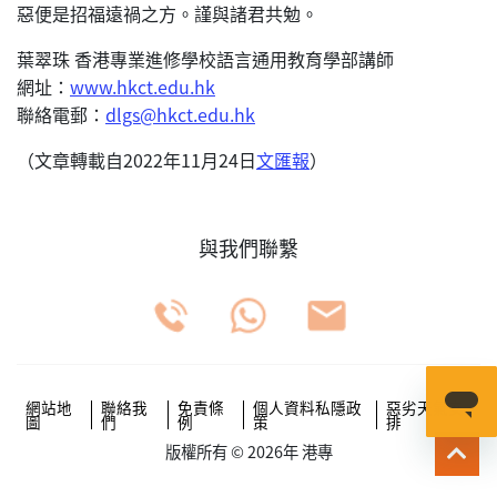
惡便是招福遠禍之方。謹與諸君共勉。
葉翠珠 香港專業進修學校語言通用教育學部講師
網址：
www.hkct.edu.hk
聯絡電郵：
dlgs@hkct.edu.hk
（文章轉載自2022年11月24日
文匯報
）
與我們聯繫
網站地
聯絡我
免責條
個人資料私隱政
惡劣天氣安
圖
們
例
策
排
版權所有 © 2026年 港專