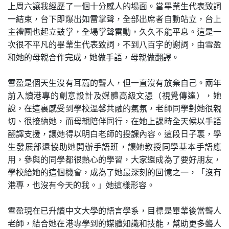
上周六讓我經歷了一個十分感人的場面。當畢業生代表致詞
一結束，台下即爆出如雷掌聲，全部出席者自動站立，台上
主禮團也起立鼓掌，全場掌聲雷動，久久不能平息。這是一
次很不平凡的畢業生代表致詞，不到八百字的謝詞，由雪盈
和她的母親合作完成，她做手語，母親做翻譯。
雪盈是個天生沒有耳窩的聾人，但一直沒有放棄自己。兩年
前入讀港專的創意設計及媒體高級文憑（視覺傳達），她
說，在這裏感受到學校溫馨共融的氣氛，老師同學對她很親
切、很接納她，而母親陪伴同行，在她上課時全天候以手語
翻譯支援，讓她得以明白老師的授課內容。這段日子裏，學
生發展部還協助她開辦手語班，讓她教授同學基本手語應
用，參與的同學都很熱心的學習，大家還成為了要好朋友，
學校給她的這個機會，成為了她最深刻的回憶之一，「沒有
港專，也沒有今天的我。」她這樣形容。
雪盈現在已升讀中文大學的語言學系，目標是畢業後當聾人
老師，結合她在港專學到的媒體知識和技能，幫助更多聾人