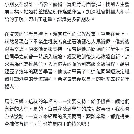
小朋友在設計、攝影、藝術、舞蹈等方面發揮，找到人生發
展目標。她還希望透過創作媒體作品，加深社會對聾人和手
語的了解，帶出正能量，認識更多新朋友。
在這天的畢業典禮上，還有其他的陽光故事。筆者在台上，
赫然發現台下畢業生親友席竟坐著演藝名人馬浚偉。儀式後
跟馬交談，原來他是來支持一位曾被他訪問過的畢業生。這
位同學之前曾一時誤入歧途，經受教訓後決心改過自新，請
求馬為他寫推薦信，入讀港專的兼讀制高級文憑課程。結果
經歷了幾年的艱苦學習，他成功畢業了。這位同學還決定繼
續升讀港專的學位課程，希望畢業後以自己的經歷去教育年
輕人。
馬浚偉說，這樣的年輕人，一定要支持，給予機會，讓他們
有新的人生。是的，每當我聽到學生的成功故事時，我都會
心情激動，一直以來經歷的風風雨雨、艱難辛酸，都覺得完
全補償有餘了。這也許是園丁的特色吧！