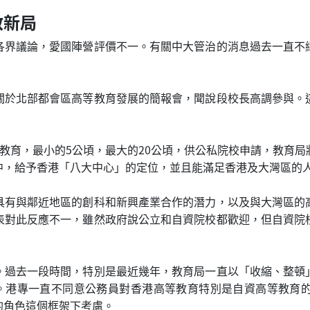
教新局
各界議論，愛國陣營評價不一。有關中大管治的消息過去一直不
關於北部都會區高等教育發展的簡報會，聞說段校長高調參與。
教育，最小的5公頃，最大的20公頃，供公私院校申請，教育
中，給予香港「八大中心」的定位，並且能滿足香港及大灣區的
具有與鄰近地區的創科和新興產業合作的潛力，以及與大灣區的
表對此反應不一，雖然政府說公立和自資院校都歡迎，但自資院
。過去一段時間，特別是最近幾年，教育局一直以「收縮、整頓
遺。港專一直不同意公務員對香港高等教育特別是自資高等教育
的角色這個框架下考慮。