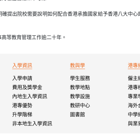
明確提出院校需要說明如何配合香港承擔國家給予香港八大中心
事高等教育管理工作逾二十年。
入學資訊
教與學
港專
入學申請
學生服務
僱主
費用及獎學金
教學地點
港專
內地生入學資訊
教學設施
專業
港專優勢
教研中心
海外
升學階梯
圖書館
中學
非本地生入學資訊
與業