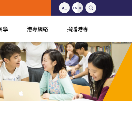
與學
港專網絡
捐贈港專