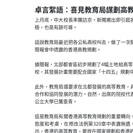
卓言絮語：喜見教育局謀劃高
上月底，中大校長率團訪京。新聞甫出即引起
極，也是有跡可尋。
話說教育局最近把各公私高校叫去，做了一次
簡報會中透露的香港高教規劃。
據簡報，北部都會區初步規劃了4幅土地給高等
校，其發展計畫需要配合國家「十四五」規劃
此外，教育局還要求在北都發展的高等教育，
合作和協同發展的潛力。自然，出席的院校代
公立大學已獲垂青。
這是教育局有關香港高等教育規劃的重要轉向
態度和考慮，在修改法例第320章中表露無
出，香港的高等教育，要放在國家規劃和香港