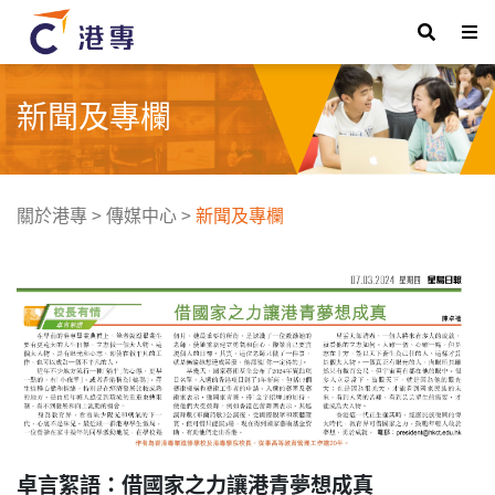
新聞及專欄
關於港專
>
傳媒中心
>
新聞及專欄
卓言絮語：借國家之力讓港青夢想成真