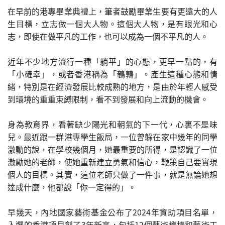
在早前的港專畢業典禮上，筆者鼓勵畢業生要有更遠大的人
生目標，立志做一個大人物。這個大人物，是有眼光和心
志，即使在做平凡的工作，也可以成為一個不平凡的人。
近年不少地方流行一種「躺平」的心態，更早一點的，有
「小確幸」，或者香港稱為「鵪鶉」。產生這種心態和情
緒，特別是在經濟發展比較成熟的地方，是由於年輕人感受
到環境的重重束縛限制，看不到發展和向上流動的機會。
身為教育界，看著缺少陽光和朝氣的下一代，心裏不是味
兒。最近跟一群港專學生飯局，一位曾躲在家中幾年的同學
激動的說，在學校幾個月，她最重要的所得，是認識了一位
激勵她的老師，使她重新建立勇氣和信心，鞭策自己要實現
個人的目標。其實，這位老師只做了一件事，就是無論她想
達成什麼，他都說「你一定得的」。
早幾天，內地國家藝術基金公布了2024年資助項目名單，
入選的香港項目創了3年新高，包括12個藝術機構和藝術工