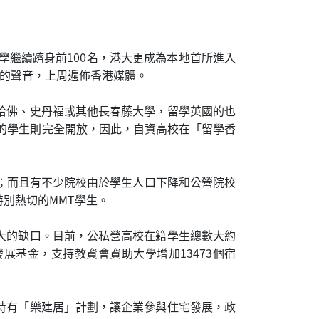
學繼續躋身前100名，港大更成為本地首所進入
牌的聲音，上周遍佈香港媒體。
哈佛、史丹福或其他長春藤大學，留學英國的也
的學生則完全開放，因此，自資高校在「留學香
甚低；而且有不少院校由於學生人口下降和公營院校
別熱切的MMT學生。
大的缺口。目前，公私營高校在籍學生總數大約
發展基金，支持教資會資助大學增加13473個宿
時有「樂建居」計劃，讓企業參與住宅發展，政