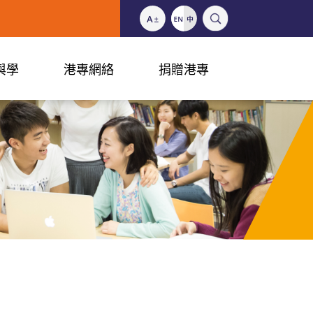
與學
港專網絡
捐贈港專