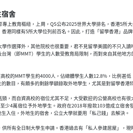
生宿舍
專上教育樞紐，上周，QS公布2025世界大學排名，香港5所大
名，香港同樣有5所大學位列前百名。因此，打造「留學香港」品
大學作選擇外，其他院校也很重要，君不見留學美國的不只入讀
及台灣（即MMT）學生的人數受教育局限制，而對來自其他地方
自資高校的MMT學生約4000人，佔總體學生人數12.8%，比例
生的數目，有頗多的剩餘學額錄取外地學生，尤其是對留學香港特
瓶頸，而自資高校的宿位尤其不足，大受歡迎的公營高校也有很
少4萬宿位予外地學生。政府在2018年撥款103億成立宿舍
地生入住，外地生的宿舍，公立大學就要用「私己錢」去解決。
，供所有全日制大學生申請。香港過去有「私人參建居屋」，現