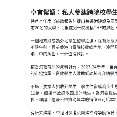
卓言絮語：私人參建跨院校學
特首本年度《施政報告》提出將香港建設為國際
前20名的大學，而根據另一間機構THE的排
一個地方能成為外地學生留學之選，除有頂級
不限牛劍。目前香港自資院校收錄內地、澳門
港」中的角色，十分值得探討。
按香港教育局的資料計算，2023-24學年，
的市場擠壓，實收學生人數遠低於其可容納學
不過，要擴大招收外地生，學生住宿成為突出
11萬，如果開放錄取四成外地生，香港要提供至
位。理論上這些公帑資助興建的宿位只可給本
有研究建議，香港可參考英國建立跨學院宿舍