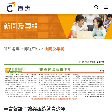
新聞及專欄
關於港專
>
傳媒中心
>
新聞及專欄
卓言絮語：讓興趣造就青少年