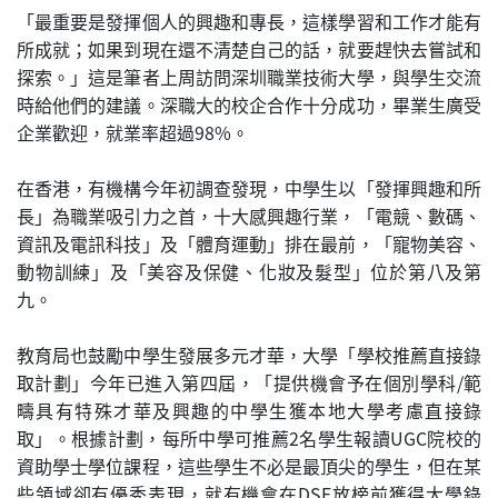
「最重要是發揮個人的興趣和專長，這樣學習和工作才能有
所成就；如果到現在還不清楚自己的話，就要趕快去嘗試和
探索。」這是筆者上周訪問深圳職業技術大學，與學生交流
時給他們的建議。深職大的校企合作十分成功，畢業生廣受
企業歡迎，就業率超過98%。
在香港，有機構今年初調查發現，中學生以「發揮興趣和所
長」為職業吸引力之首，十大感興趣行業，「電競、數碼、
資訊及電訊科技」及「體育運動」排在最前，「寵物美容、
動物訓練」及「美容及保健、化妝及髮型」位於第八及第
九。
教育局也鼓勵中學生發展多元才華，大學「學校推薦直接錄
取計劃」今年已進入第四屆，「提供機會予在個別學科/範
疇具有特殊才華及興趣的中學生獲本地大學考慮直接錄
取」。根據計劃，每所中學可推薦2名學生報讀UGC院校的
資助學士學位課程，這些學生不必是最頂尖的學生，但在某
些領域卻有優秀表現，就有機會在DSE放榜前獲得大學錄