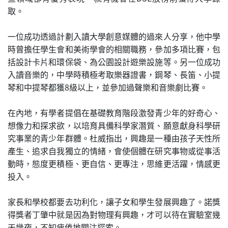
取。
一位成功透過計劃入讀大學創意媒體的過來人分享，他中學
時曾擔任學生會和美術學會的相關職務，參加多項比賽，包
括設計卡片和環保袋、為公園設計遊樂設施等。另一位成功
入讀音樂的，中學時積極考取樂器證書，鋼琴、長笛、小提
琴和中提琴都獲8級以上，並參加過聲樂和音樂劇比賽。
在內地，有學者提倡在基礎教育階段激發青少年的好奇心、
想像力和探求欲，以培育具備科學家潛質、願意獻身科學研
究事業的青少年群體。杜威指出，興趣是一種由孩子天性所
產生、追求自我獨立的情緒，會使個體在研究事物或從事活
動時，態度更積極、更自信、更專注，思維更活躍，情感更
投入。
家長和學校都要去功利化，讓子女和學生發展興趣了。諾獎
得獎者丁肇中就是因為對物理有興趣，才可以待在實驗室幾
天幾夜，不知疲倦地關注探索。