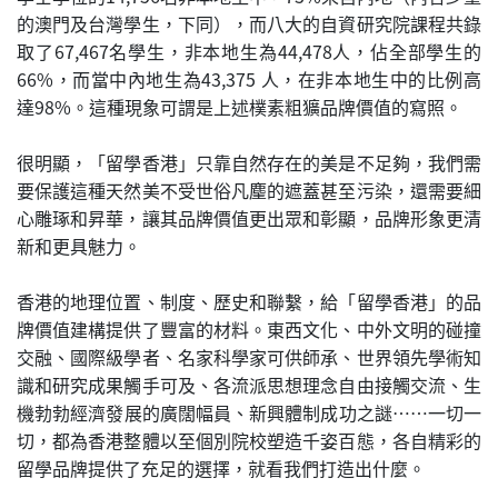
的澳門及台灣學生，下同），而八大的自資研究院課程共錄
取了67,467名學生，非本地生為44,478人，佔全部學生的
66%，而當中內地生為43,375 人，在非本地生中的比例高
達98%。這種現象可謂是上述樸素粗獷品牌價值的寫照。
很明顯，「留學香港」只靠自然存在的美是不足夠，我們需
要保護這種天然美不受世俗凡麈的遮蓋甚至污染，還需要細
心雕琢和昇華，讓其品牌價值更出眾和彰顯，品牌形象更清
新和更具魅力。
香港的地理位置、制度、歷史和聯繫，給「留學香港」的品
牌價值建構提供了豐富的材料。東西文化、中外文明的碰撞
交融、國際級學者、名家科學家可供師承、世界領先學術知
識和研究成果觸手可及、各流派思想理念自由接觸交流、生
機勃勃經濟發展的廣闊幅員、新興體制成功之謎⋯⋯一切一
切，都為香港整體以至個別院校塑造千姿百態，各自精彩的
留學品牌提供了充足的選擇，就看我們打造出什麼。