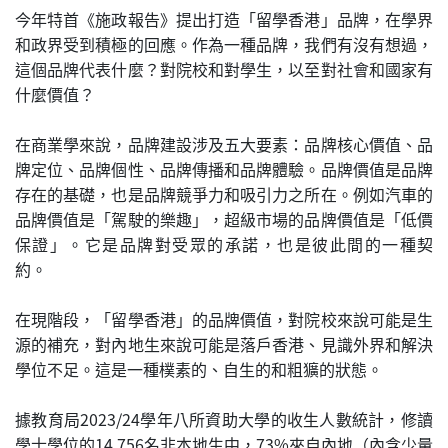
今年特首《施政報告》提出打造「留學香港」品牌，在學界
和政界受到積極的回應。作為一種品牌，我們有沒有想過，
這個品牌代表什麼？對院校和對學生，以至對社會和國家有
什麼價值？
在商業學來說，品牌建設涉及五大要素：品牌核心價值、品
牌定位、品牌個性、品牌傳播和品牌體驗。品牌價值是品牌
存在的基礎，也是品牌競爭力和吸引力之所在。例如汽車的
品牌價值是「駕駛的樂趣」，超級市場的品牌價值是「低價
保證」。它是品牌對受眾的承諾，也是彼此間的一種契
約。
在現階段，「留學香港」的品牌價值，對院校來說可能是生
源的補充，對內地生來說可能是落戶香港、見識外界和解決
學位不足。這是一種樸素的、自生的和粗獷的狀態。
據教育局2023/24學年八所資助大學的收生人數統計，修讀
學士學位的14,756名非本地生中，73%來自內地（內含少量