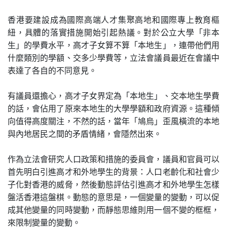
香港要建設成為國際高端人才集聚高地和國際專上教育樞
紐，具體的落實措施開始引起熱議。對於公立大學「非本
生」的學費水平，高才子女算不算「本地生」，連帶他們用
什麼類別的學額、交多少學費等，立法會議員最近在會議中
表達了各自的不同意見。
有議員還擔心，高才子女界定為「本地生」、交本地生學費
的話，會佔用了原來本地生的大學學額和政府資源。這種傾
向值得高度關注，不然的話，當年「鳩烏」歪風橫流的本地
與內地居民之間的矛盾情緒，會隱然出來。
作為立法會研究人口政策和措施的委員會，議員和官員可以
首先明白引進高才和外地學生的背景：人口老齡化和社會少
子化對香港的威脅，然後動態評估引進高才和外地學生怎樣
盤活香港這盤棋。動態的意思是，一個變量的變動，可以促
成其他變量的同時變動，而靜態思維則用一個不變的框框，
來限制變量的變動。