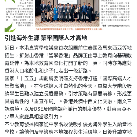
引進海外生源 築牢國際人才高地
近日，本港直資學校議會首次組團前往泰國及馬來西亞等地
招生，折射出香港「留學香港」品牌正由專上教育向基礎教
育延伸，為本地教育國際化打開了新的一頁，同時亦為應對
香港人口老齡化和少子化走出一條新路。
國家「十五五」規劃綱要明確支持香港打造「國際高端人才
集聚高地」。在全球搶人才白熱化的今天，單靠大學階段吸
納學生已難以建立長遠優勢，引才策略有需要前移，形成更
具前瞻性的「垂直布局」。香港兼備中西文化交融、兩文三
語環境，以及DSE及國際課程並行的制度優勢，對東南亞不
少華人家庭具相當吸引力。
不少教育發達國家從中學階段便吸引優秀海外學生入讀當地
學校，讓他們及早適應本地課程與生活環境，日後升讀當地