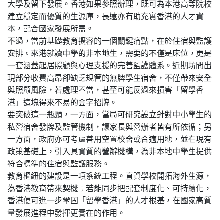
大學及留下發展。香港如果參照辦理，既可為本港高等院校
建立穩定而優質的生源庫，長遠亦有助充實香港的人才資
本，配合國家發展所需。
不過，當前基礎教育擴容的一個關鍵痛點，在於住宿與監護
安排。來港就讀中學的非本地生，需要的不僅是床位，更是
一套涵蓋起居照顧與心理支援的完善監護體系。近期坊間出
現部分收費高昂卻缺乏規管的無牌學生宿舍，不僅帶來安全
與照顧風險，若處理不當，甚至可能反過來損害「留學香
港」這塊得來不易的金字招牌。
要突破這一瓶頸，一方面，當局可研究設立針對中小學生的
私營宿舍發牌及監管機制，讓家長與營辦者皆有所依循；另
一方面，政府亦可考慮善用空置校舍或合適用地，並在現有
政策基礎上，引入具資質的營辦機構，為非本地中學生提供
符合標準的住宿與監護服務。
教育樞紐的建設是一項系統工程。直資學校開拓海外生源，
為香港教育帶來契機；若能同步把配套制度化、可持續化，
香港便可進一步鞏固「留學香港」的人才根基，在國家高質
量發展進程中發揮更實在的作用。