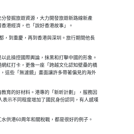
充分發掘旅遊資源，大力開發旅遊新路線新產
展香港經濟，也「說好香港故事」。
南、成都，到重慶，再到香港與深圳。旅行期間他長
質是以此操控國際輿論，抹黑和打擊中國的形象。
通網紅打卡，更像一座「跨越文化認知壁壘的橋
唱，這些「無濾鏡」畫面讓許多帶著偏見的海外
情教育的好材料。港專的「新昕計劃」，服務因
的人表示不同程度增加了國民身份認同，有人感嘆
水供港60周年和關稅戰，都是很好的例子。