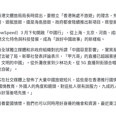
香港文體旅局局長時提出，要樹立「香港無處不旅遊」的理念，
遊、遊艇旅遊，還是海島旅遊，政府都會陸續推出新項目，既發
ShowSpeed）3 月下旬開啟「中國行」，從上海、北京、河
國各地文化特色與科技發展，成為「說好中國故事」的新樣板。
款，支持全球獨立媒體和非政府組織對抗所謂「中國惡意影響」，實
謊言破了局。新華社發表評論表示，「甲亢哥」的直播已超越普
文明的中國」。從外灘夜景到少林功夫，從 5G 直播到街頭合
攻自破」。
客在社交媒體上發佈了大量中國旅遊短片，這些是在香港推行國
行國情教育，外國人的角度和鏡頭，對這批人很有說服力，九成
係好落後唔先進。」
培養愛國情懷。我們也可以同時用好身邊的機會和資源，最近東江