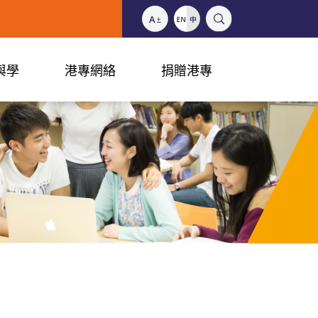
與學
港專網絡
捐贈港專