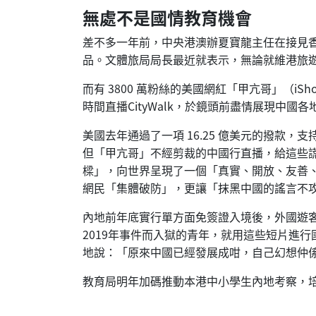
無處不是國情教育機會
差不多一年前，中央港澳辦夏寶龍主任在接見
品。文體旅局局長最近就表示，無論就維港旅
而有 3800 萬粉絲的美國網紅「甲亢哥」（i
時間直播CityWalk，於鏡頭前盡情展現中
美國去年通過了一項 16.25 億美元的撥
但「甲亢哥」不經剪裁的中國行直播，給這些
樑」，向世界呈現了一個「真實、開放、友善、
網民「集體破防」，更讓「抹黑中國的謠言不
內地前年底實行單方面免簽證入境後，外國遊
2019年事件而入獄的青年，就用這些短片進
地說：「原來中國已經發展成咁，自己幻想仲
教育局明年加碼推動本港中小學生內地考察，