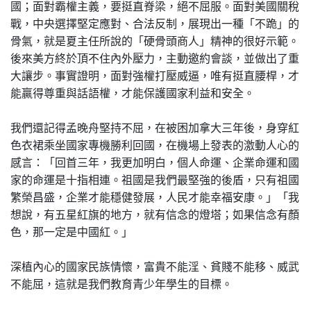
國；面對霸權主義，要挺直脊梁，絕不屈服。面對美國關稅
戰，中央選擇堅定應對、合法反制，展現出一種「不跪」的
骨氣，就是夏主任所說的「硬骨頭商人」精神的很好示範。
後來美方終於頂不住內外壓力，主動邀約會談，並做出了重
大讓步。事實證明，面對強權打壓威逼，唯有挺直腰桿，才
能贏得尊重與話語權，才能保護國家利益和安全。
我們還記得孟晚舟堅持不屈，在被困加拿大三年後，身穿紅
色衣裙乘坐國家專機勝利回國，在機場上發表的激動人心的
感言：「回首三年，我更加明白，個人命運、企業命運和國
家的命運是十指相連。祖國是我們最堅強的後盾，只有祖國
繁榮昌盛，企業才能穩健發展，人民才能幸福安康。」「我
想說，有五星紅旗的地方，就有信念的燈塔；如果信念有顏
色，那一定是中國紅。」
深植內心的國家民族情懷，富貴不能淫、貧賤不能移、威武
不能屈，這就是我們教育青少年學生的目標。