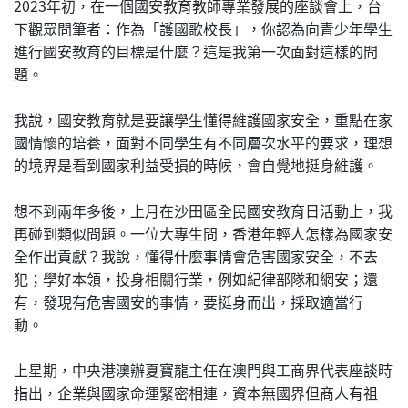
2023年初，在一個國安教育教師專業發展的座談會上，台
下觀眾問筆者：作為「護國歌校長」，你認為向青少年學生
進行國安教育的目標是什麼？這是我第一次面對這樣的問
題。
我說，國安教育就是要讓學生懂得維護國家安全，重點在家
國情懷的培養，面對不同學生有不同層次水平的要求，理想
的境界是看到國家利益受損的時候，會自覺地挺身維護。
想不到兩年多後，上月在沙田區全民國安教育日活動上，我
再碰到類似問題。一位大專生問，香港年輕人怎樣為國家安
全作出貢獻？我說，懂得什麼事情會危害國家安全，不去
犯；學好本領，投身相關行業，例如紀律部隊和網安；還
有，發現有危害國安的事情，要挺身而出，採取適當行
動。
上星期，中央港澳辦夏寶龍主任在澳門與工商界代表座談時
指出，企業與國家命運緊密相連，資本無國界但商人有祖