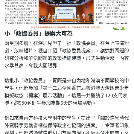
小「政協委員」提案大可為
兩星期多前，在深圳見證了一批「政協委員」在台上表演短
劇、放映短片，親自介紹「政協委員提案」，講述對問題的
研究分析和解決問題的政策措施建議，形式生動活潑，內容
水準甚高，令我大開眼界。
這批小「政協委員」，實際是來自內地和港澳不同學校的中
學生，他們參加「第十二屆全國暨首屆粵港澳大灣區青少年
模擬政協（提案）展示活動」。這屆一共邀請了120支代表
隊，約950名師生參加為期6天的現場活動。
例如來自南方科技大學附中的學生，提出了「關於信息時代
外賣騎手勞動者權益保障政企社協同的提案」，令筆者印象
深刻。他們透過微信群和朋友圈向居民和騎手發出問卷，又