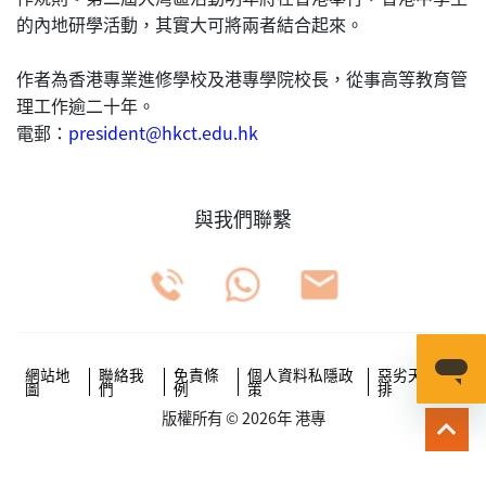
的內地研學活動，其實大可將兩者結合起來。
作者為香港專業進修學校及港專學院校長，從事高等教育管
理工作逾二十年。
電郵：
president@hkct.edu.hk
與我們聯繫
網站地
聯絡我
免責條
個人資料私隱政
惡劣天氣安
圖
們
例
策
排
版權所有 © 2026年 港專