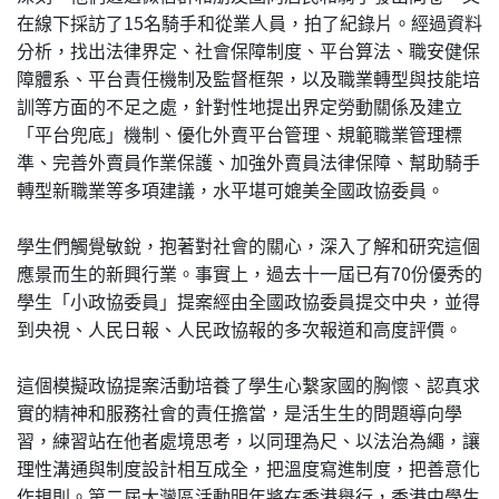
在線下採訪了15名騎手和從業人員，拍了紀錄片。經過資料
分析，找出法律界定、社會保障制度、平台算法、職安健保
障體系、平台責任機制及監督框架，以及職業轉型與技能培
訓等方面的不足之處，針對性地提出界定勞動關係及建立
「平台兜底」機制、優化外賣平台管理、規範職業管理標
準、完善外賣員作業保護、加強外賣員法律保障、幫助騎手
轉型新職業等多項建議，水平堪可媲美全國政協委員。
學生們觸覺敏銳，抱著對社會的關心，深入了解和研究這個
應景而生的新興行業。事實上，過去十一屆已有70份優秀的
學生「小政協委員」提案經由全國政協委員提交中央，並得
到央視、人民日報、人民政協報的多次報道和高度評價。
這個模擬政協提案活動培養了學生⼼繫家國的胸懷、認真求
實的精神和服務社會的責任擔當，是活生生的問題導向學
習，練習站在他者處境思考，以同理為尺、以法治為繩，讓
理性溝通與制度設計相互成全，把溫度寫進制度，把善意化
作規則。第二屆大灣區活動明年將在香港舉行，香港中學生