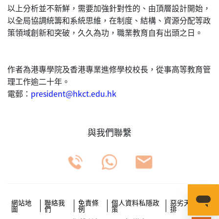
以上分析並不新鮮，需要加強針對性的、由頂層設計開始，
以全局協調統籌和系統思維，在制度、結構、資源分配等政
策領域創新和突破，久久為功，職業教育自有出頭之日。
作者為港專學院及香港專業進修學校校長，從事高等教育管
理工作逾二十年。
電郵：
president@hkct.edu.hk
與我們聯繫
網站地
聯絡我
免責條
個人資料私隱政
惡劣天氣安
圖
們
例
策
排