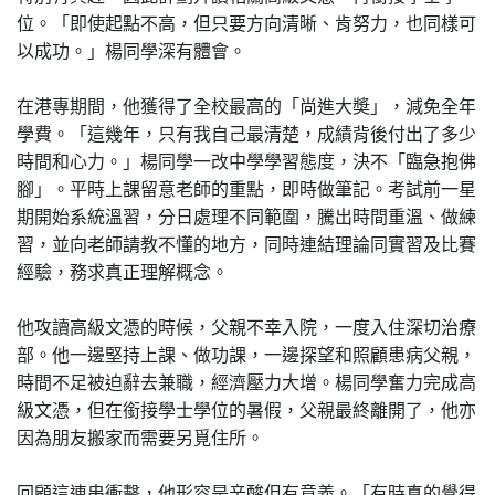
位。「即使起點不高，但只要方向清晰、肯努力，也同樣可
以成功。」楊同學深有體會。
在港專期間，他獲得了全校最高的「尚進大奬」，減免全年
學費。「這幾年，只有我自己最清楚，成績背後付出了多少
時間和心力。」楊同學一改中學學習態度，決不「臨急抱佛
腳」。平時上課留意老師的重點，即時做筆記。考試前一星
期開始系統溫習，分日處理不同範圍，騰出時間重溫、做練
習，並向老師請教不懂的地方，同時連結理論同實習及比賽
經驗，務求真正理解概念。
他攻讀高級文憑的時候，父親不幸入院，一度入住深切治療
部。他一邊堅持上課、做功課，一邊探望和照顧患病父親，
時間不足被迫辭去兼職，經濟壓力大增。楊同學奮力完成高
級文憑，但在銜接學士學位的暑假，父親最終離開了，他亦
因為朋友搬家而需要另覓住所。
回顧這連串衝擊，他形容是辛酸但有意義。「有時真的覺得