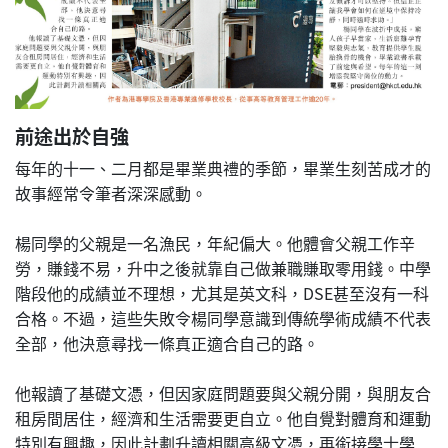
前途出於自強
每年的十一、二月都是畢業典禮的季節，畢業生刻苦成才的
故事經常令筆者深深感動。
楊同學的父親是一名漁民，年紀偏大。他體會父親工作辛
勞，賺錢不易，升中之後就靠自己做兼職賺取零用錢。中學
階段他的成績並不理想，尤其是英文科，DSE甚至沒有一科
合格。不過，這些失敗令楊同學意識到傳統學術成績不代表
全部，他決意尋找一條真正適合自己的路。
他報讀了基礎文憑，但因家庭問題要與父親分開，與朋友合
租房間居住，經濟和生活需要更自立。他自覺對體育和運動
特別有興趣，因此計劃升讀相關高級文憑，再銜接學士學