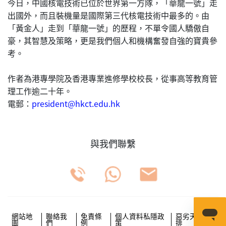
今日，中國核電技術已位於世界第一方隊，「華龍一號」走
出國外，而且裝機量是國際第三代核電技術中最多的。由
「黃金人」走到「華龍一號」的歷程，不單令國人驕傲自
豪，其智慧及策略，更是我們個人和機構奮發自強的寶貴參
考。
作者為港專學院及香港專業進修學校校長，從事高等教育管
理工作逾二十年。
電郵：
president@hkct.edu.hk
與我們聯繫
網站地
聯絡我
免責條
個人資料私隱政
惡劣天氣安
圖
們
例
策
排