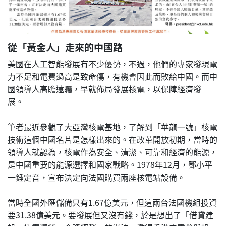
從「黃金人」走來的中國路
美國在人工智能發展有不少優勢，不過，他們的專家發現電
力不足和電費過高是致命傷，有機會因此而敗給中國。而中
國領導人高瞻遠矚，早就佈局發展核電，以保障經濟發
展。
筆者最近參觀了大亞灣核電基地，了解到「華龍一號」核電
技術這個中國名片是怎樣出來的。在改革開放初期，當時的
領導人就認為，核電作為安全、清潔、可靠和經濟的能源，
是中國重要的能源選擇和國家戰略。1978年12月，鄧小平
一錘定音，宣布決定向法國購買兩座核電站設備。
當時全國外匯儲備只有1.67億美元，但這兩台法國機組投資
要31.38億美元。要發展但又沒有錢，於是想出了「借貸建