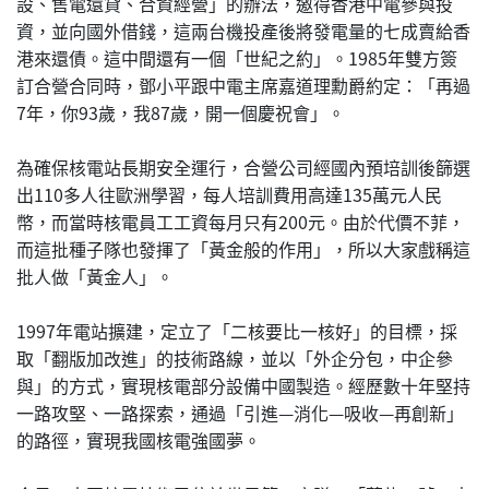
設、售電還貸、合資經營」的辦法，邀得香港中電參與投
資，並向國外借錢，這兩台機投產後將發電量的七成賣給香
港來還債。這中間還有一個「世紀之約」。1985年雙方簽
訂合營合同時，鄧小平跟中電主席嘉道理勳爵約定：「再過
7年，你93歲，我87歲，開一個慶祝會」。
為確保核電站長期安全運行，合營公司經國內預培訓後篩選
出110多人往歐洲學習，每人培訓費用高達135萬元人民
幣，而當時核電員工工資每月只有200元。由於代價不菲，
而這批種子隊也發揮了「黃金般的作用」，所以大家戲稱這
批人做「黃金人」。
1997年電站擴建，定立了「二核要比一核好」的目標，採
取「翻版加改進」的技術路線，並以「外企分包，中企參
與」的方式，實現核電部分設備中國製造。經歷數十年堅持
一路攻堅、一路探索，通過「引進—消化—吸收—再創新」
的路徑，實現我國核電強國夢。