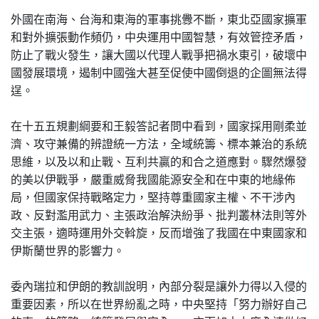
外國在南海、台海和東海的軍事挑釁不斷，東北亞國家擴軍
和對外擴張動作頻仍，中央運用中國智慧，有效管控矛盾，
防止了戰火發生，讓大國以代理人戰爭把禍水東引，破壞中
國發展環境，遏制中國強大甚至促使中國倒退的企圖無法得
逞。
在十五五規劃綱要和王毅答記者問中看到，國家採用剛柔並
濟、攻守兼備的辨證統一方法，全域統籌、標本兼治的系統
思維，以及以和止戰、互利共贏的和合之道應對。驟然爆發
的美以伊戰爭，嚴重威脅我國能源安全和在中東的地緣佈
局，但國家保持戰略定力，堅持尊重國家主權、不干涉內
政、反對濫用武力、主張政治解決紛爭、批判叢林法則等外
交主張，適時運用外交斡旋，反而增強了我國在中東國家和
伊斯蘭世界的影響力。
委內瑞拉和伊朗的教訓說明，內部分裂是讓外力得以入侵的
重要因素，所以在世界紛亂之時，中央堅持「努力辦好自己