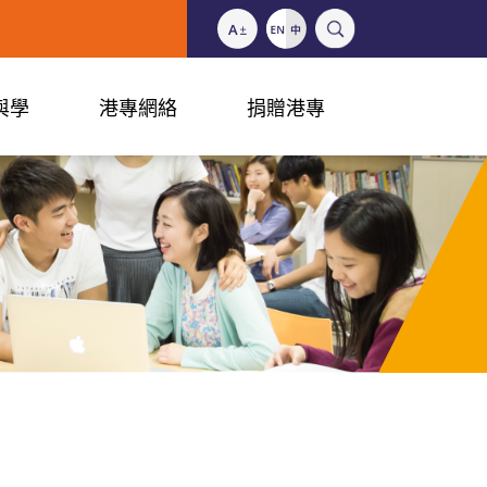
與學
港專網絡
捐贈港專