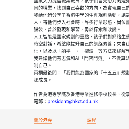
國家大力提倡職業教育，孩子們首先想到的是
同的職業，找到自己喜歡的方向，為實現自己
我給他們分享了香港中學的生涯規劃活動，還
人，待他們步入社會時，許多行業形態、崗位
腦袋，善於發現和學習，勇於探索和改變。
人工智能是國家規劃的重點，孩子們對網絡生
時空對話，希望能提升自己的網絡素養；來自
化，以及以「躺平」、「擺爛」等方法來緩解
我建議他們有志氣和AI「鬥智鬥勇」，不做算
制自己。
雨桐最後問：「我們能為國家的『十五五』規
起成長。
作者為港專學院及香港專業進修學校校長，從
電郵：
president@hkct.edu.hk
關於港專
課程