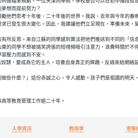
如何做職業規劃。一位天津同學問，學校是否可以在初中階段就
的夢想而提前努力？
鼓勵他們思考十年後、二十年後的世界。我說，去年與今年的春
需求已發生很大變化。因此，我建議他們立足現在，準備未來，
態有所反思。來自江蘇的同學感到算法把他們推送到不同的「信
山東的同學不想被搞笑誇張的短視頻吸引注意力，浪費時間於不
學習壓力而感到不安。
法奴隸，要成為它的主人。培養自身真正的興趣，反過來給網絡
劃做些什麼？」這份赤誠之心，令人感動。孩子們是祖國的明天
事高等教育管理工作逾二十年。
入學資訊
教與學
港專