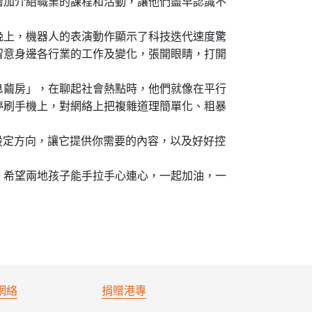
增加介紹職業的課程和活動，讓他們盡早認識不
晚上，機器人的表演動作顯示了科技迭代速度驚
留意身邊各行業的工作及變化，張開眼睛，打開
息繭房」，在聊起社會熱點時，他們就像在平行
停刷手機上，對網絡上把複雜道理簡單化、粗暴
設定方向，讓它提供你需要的內容，以及好好控
，希望兩地孩子能手拉手心連心，一起加油，一
網絡
捐贈港專