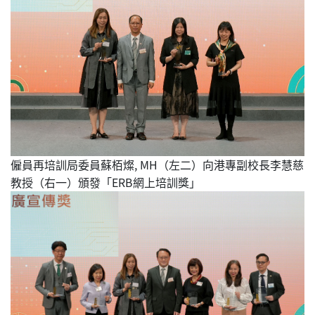
僱員再培訓局委員蘇栢燦, MH（左二）向港專副校長李慧慈
教授（右一）頒發「ERB網上培訓獎」