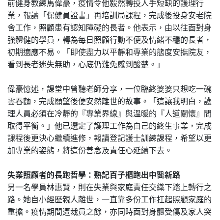
前健身教練馬偉豪，疫情令他毅然轉投人手短缺的護理行
業，報讀「保健員證書」再培訓局課程，完成後投身安老院
舍工作，照顧患有認知障礙的長者。他表示，由以往面對身
強體健的學員，轉為每日照顧行動不便及情緒不穩的長者，
初期適應不易。「即使盡力以平靜和專業的態度安撫院友，
看到長者迷失無助，心底仍難免感到酸楚。」
偉豪憶述，課堂中曾聽老師分享，一位臨終婆婆只想吃一碗
雲吞麵，完成願望後便安然離世的故事。「這讓我明白，護
理人員必須在冷靜的『專業界線』與溫暖的『人道關懷』間
取得平衡。」他已選定了護理工作為自己的終生事業，完成
課程後更決心繼續進修，報讀登記護士訓練課程，希望以更
加專業的姿態，將這份善念及責任心延續下去。
失業照顧者的長跑哲學：熟記百子櫃跑出中醫新路
另一名學員林惠賢，則在失業與家庭責任交織下踏上轉行之
路。她自小經歷親人離世，一直靠多份工作扛起照顧家庭的
重擔。疫情期間遭裁員之餘，亦同時面對身體受傷及家人突