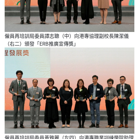
僱員再培訓局委員譚志聰（中）向港專協理副校長陳潔儀
（右二）頒發「ERB推廣宣傳獎」
僱員再培訓局委員黃雅麗（左四）向港專職業訓練學院助理