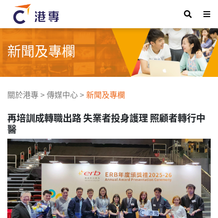
新聞及專欄
關於港專
>
傳媒中心
>
新聞及專欄
再培訓成轉職出路 失業者投身護理 照顧者轉行中
醫