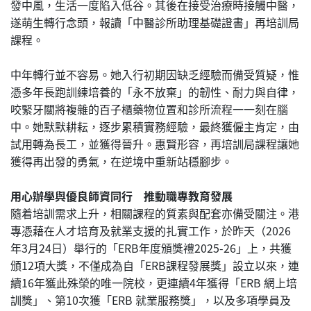
發中風，生活一度陷入低谷。其後在接受治療時接觸中醫，
遂萌生轉行念頭，報讀「中醫診所助理基礎證書」再培訓局
課程。
中年轉行並不容易。她入行初期因缺乏經驗而備受質疑，惟
憑多年長跑訓練培養的「永不放棄」的韌性、耐力與自律，
咬緊牙關將複雜的百子櫃藥物位置和診所流程一一刻在腦
中。她默默耕耘，逐步累積實務經驗，最終獲僱主肯定，由
試用轉為長工，並獲得晉升。惠賢形容，再培訓局課程讓她
獲得再出發的勇氣，在逆境中重新站穩腳步。
用心辦學與優良師資同行 推動職專教育發展
隨着培訓需求上升，相關課程的質素與配套亦備受關注。港
專憑藉在人才培育及就業支援的扎實工作，於昨天（2026
年3月24日）舉行的「ERB年度頒獎禮2025-26」上，共獲
頒12項大獎，不僅成為自「ERB課程發展獎」設立以來，連
續16年獲此殊榮的唯一院校，更連續4年獲得「ERB 網上培
訓獎」、第10次獲「ERB 就業服務獎」，以及多項學員及