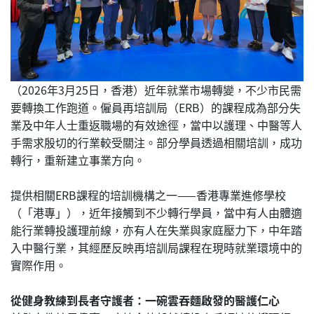
（2026年3月25日，香港）近年就業市場轉變，不少市民需
要轉換工作跑道。僱員再培訓局（ERB）的課程成為部分失
業及中年人士重返職場的有效途徑，當中以護理、中醫等人
手需求殷切的行業較受關注。部分學員透過相關培訓，成功
轉行，重新建立事業方向。
提供相關ERB課程的培訓機構之一——香港專業進修學校
（「港專」），近年接觸到不少轉行學員，當中有人由體適
能行業轉投護理前線，亦有人在失業與家庭壓力下，中年踏
入中醫行業，其經歷反映再培訓局課程在現時就業環境中的
實際作用。
從健身教練到長者守護者：一碗雲吞麵啟發的醫護仁心