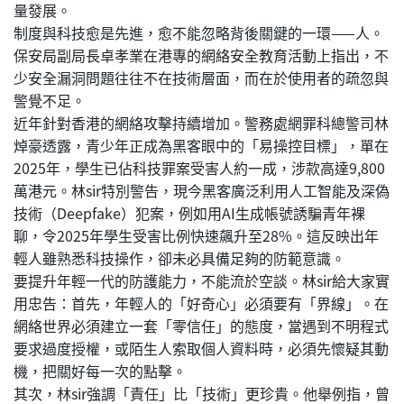
量發展。
制度與科技愈是先進，愈不能忽略背後關鍵的一環——人。
保安局副局長卓孝業在港專的網絡安全教育活動上指出，不
少安全漏洞問題往往不在技術層面，而在於使用者的疏忽與
警覺不足。
近年針對香港的網絡攻擊持續增加。警務處網罪科總警司林
焯豪透露，青少年正成為黑客眼中的「易操控目標」，單在
2025年，學生已佔科技罪案受害人約一成，涉款高達9,800
萬港元。林sir特別警告，現今黑客廣泛利用人工智能及深偽
技術（Deepfake）犯案，例如用AI生成帳號誘騙青年裸
聊，令2025年學生受害比例快速飆升至28%。這反映出年
輕人雖熟悉科技操作，卻未必具備足夠的防範意識。
要提升年輕一代的防護能力，不能流於空談。林sir給大家實
用忠告：首先，年輕人的「好奇心」必須要有「界線」。在
網絡世界必須建立一套「零信任」的態度，當遇到不明程式
要求過度授權，或陌生人索取個人資料時，必須先懷疑其動
機，把關好每一次的點擊。
其次，林sir強調「責任」比「技術」更珍貴。他舉例指，曾