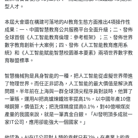
型人才。
本屆大會還在構建可落地的AI教育生態方面推出4項操作性
成果：一、中國智慧教育公共服務平台全面升級；二、發佈
全球首個《人工智能教育倫理：參考框架》；三、發佈世界
數字教育創新十大案例；四、發佈《人工智能教育應用系
統》和《人工智能賦能智慧校園基本要素》兩項世界數字教
育聯盟標準。
智慧機械狗是具身智能的一種，把人工智能從虛擬世界帶進
了物理世界。而任正非認為，人工智能的最大價值是解決真
問題。半年前在上海與一群全球頂尖程序員對談時，他算了
一筆賬，運用AI把高爐煉鐵效率提高1%，以中國年產10億
噸鋼算，價值巨大；把洗煤精度提高0.1%，對40億噸煤炭
產量的我國來說，就是一筆真金白銀。「AI發明頂多成就一
家IT公司，應用卻能強大一個國家。」
他認為，AI在IT公司對人類的貢獻只有2%，在產業上的貢