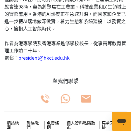
獻會達98%，華為將聚焦在工農業、科技產業和民生領域上
的實際應用。香港的AI熱度正在急速升溫，而國家和企業已
進一步把AI落地做深做實，着力生態和系統建設，以務實之
心，擁抱人工智能時代。
作者為港專學院及香港專業進修學校校長，從事高等教育管
理工作逾二十年。
電郵：
president@hkct.edu.hk
與我們聯繫
網站地
聯絡我
免責條
個人資料私隱政
惡劣天氣安
圖
們
例
策
排