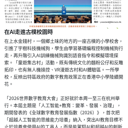
在AI走進古樸校園時
在上水金錢村，一個鄉土味的地方的一座古樸的小學校舍，
引進了宇樹科技機械狗，學生由學習基礎編程控制機械狗行
走，再升階引入AI訓練機械狗識別語音指令和模擬環境探
索。「童遊集古村」活動，既有傳統文化的麵粉公仔和反雕
拓印，也有無人機操控、VR漫遊古村和AI體驗區。一所學
校，反映出特區政府的數字教育政策正在香港中小學陸續開
花。
「2026世界數字教育大會」正好就於本周一至三在杭州舉
行。本屆主題是「人工智能+教育：變革、發展、治理」，
期間發表的《全球數字教育發展指數（2026）》，首次把
「超越人工智能的思維能力培養」納入，突出AI教育目標不
止於培養會使用AI的工具人，而是能駕馭AI和超越AI的創新