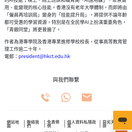
用、能變現的核心技能。香港沒有老年大學體制，而即將由
「僱員再培訓局」變身的「技能提升局」，將提供不論年齡
都可受惠的學習資源，特別是在全民學AI上扮演重要角色，
「青銀同堂」將更普遍了。
作者為港專學院及香港專業進修學校校長，從事高等教育管
理工作逾二十年。
電郵：
president@hkct.edu.hk
與我們聯繫
網站地
聯絡我
免責條
個人資料私隱政
惡劣天氣安
圖
們
例
策
排