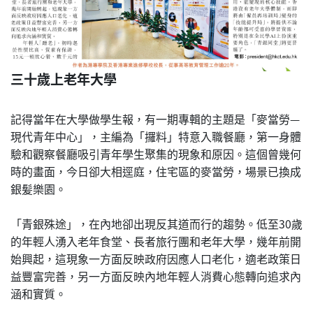
三十歲上老年大學
記得當年在大學做學生報，有一期專輯的主題是「麥當勞—
現代青年中心」，主編為「攞料」特意入職餐廳，第一身體
驗和觀察餐廳吸引青年學生聚集的現象和原因。這個曾幾何
時的畫面，今日卻大相逕庭，住宅區的麥當勞，場景已換成
銀髪樂園。
「青銀殊途」，在內地卻出現反其道而行的趨勢。低至30歲
的年輕人湧入老年食堂、長者旅行團和老年大學，幾年前開
始興起，這現象一方面反映政府因應人口老化，適老政策日
益豐富完善，另一方面反映內地年輕人消費心態轉向追求內
涵和實質。