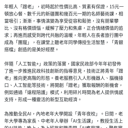
年輕人「蹭老」，初時起於性價比高、質素有保證，15元一
頓放心餐、數千元的新疆團和幾百元一期的名師藝術課，相
當吸引；漸漸，事情演變為享受從容和鬆弛，沒有朋輩攀
比、沒有格價煩惱，緩解了壓力和焦慮，正合情緒價值的追
求；再進而感受到跨代共融的溫暖，年輕人在長者旅行團中
成為「團寵」，在課堂上聽老年同學傳授生活智慧，「青銀
搭檔」創造的是美好經歷。
伴隨「人工智能+」政策的落實，國家民政部今年年初發佈
了進一步推進民政科技創新的指導意見，技術正將青年「蹭
老」推向更高階的形態。養老服務引入人形機器人、腦機接
口、人工智能等技術，將開創「蹭老」獲取報酬的新機會，
例如通過「遠程陪護」模式，利用碎片時間為老人提供情感
支持，形成一種靈活的新型互助經濟。
為推動全民AI，內地老年大學開設「青年夜校」。日間，老
年大學專為家長、中老年人舉辦「AI生活課」，教授生活上
的AI技能；晚上，為上班族和職青開「AI應用課」，聚焦實