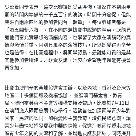
吳盈蓁同學表示，這次比賽讓她受益匪淺，雖然在不到兩星
期的時間内準備約一千五百字的演講，時間十分倉促，但能
與來自兩岸四地的參加者同台「較量」，每位參加者都是
「過五關斬六將」，在不同的選拔賽中脫穎的精英，既能見
識他們富充實思想的演講内容，也學習了大家在演講時的真
情與激情並重、且別具風格的演講技巧，所以她覺得再辛苦
也是值得。在比賽過程中，吳同學認爲，最難能可貴的是與
其他參加者所建立之珍貴友誼，她衷心希望明年還能有機會
再參加。
比賽由澳門辛亥黃埔協進會主辦，以及內地、香港及台灣等
地區二十多個團體及機構協辦， 並獲澳門基金會、教青
局、澳門霍英東基金會等機構支持及贊助，比賽於7月11日
在澳門漁人碼頭會展中心舉行。活動旨在加深兩岸青少年對
國家、民族的認同，加強愛國主義教育，增強民族意識，讓
青少年盡情地抒發愛我中華的情懷，促進海峽兩岸暨港澳地
區青少年之間的交流和了解，並增進友誼及團結；同時提升